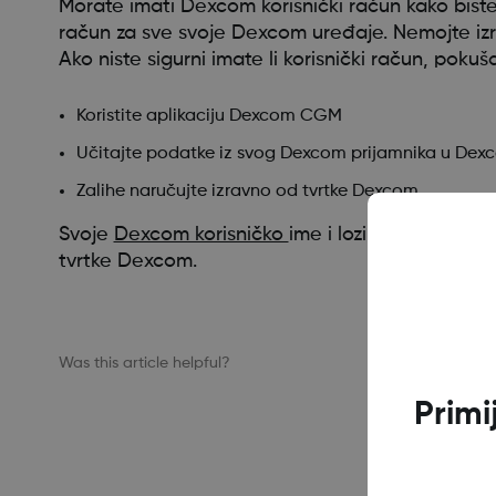
Morate imati Dexcom korisnički račun kako biste k
račun za sve svoje Dexcom uređaje. Nemojte izra
Ako niste sigurni imate li korisnički račun, poku
Koristite aplikaciju Dexcom CGM
Učitajte podatke iz svog Dexcom prijamnika u Dexc
Zalihe naručujte izravno od tvrtke Dexcom
Svoje
Dexcom korisničko
ime i lozinku možete vr
tvrtke Dexcom.
Was this article helpful?
Primi