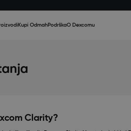
oizvodi
Kupi Odmah
Podrška
O Dexcomu
tanja
excom Clarity?