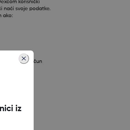
 Dexcom korisnički
i naći svoje podatke.
n ako:
raditi drugi račun
ici iz