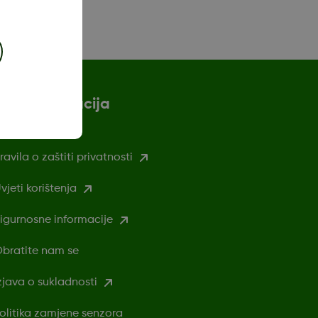
Više informacija
ravila o zaštiti privatnosti
vjeti korištenja
igurnosne informacije
bratite nam se
zjava o sukladnosti
olitika zamjene senzora