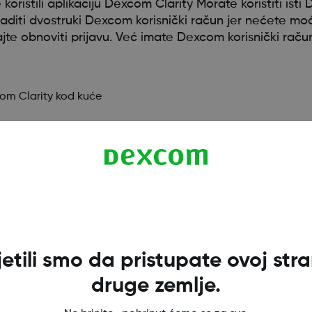
oristili aplikaciju Dexcom Clarity Morate koristiti isti
diti dvostruki Dexcom korisnički račun jer nećete moć
šajte obnoviti prijavu. Već imate Dexcom korisnički raču
om Clarity kod kuće
atit na izvorne postavke ako je to potrebno. Nemojte iz
jetili smo da pristupate ovoj stran
druge zemlje.