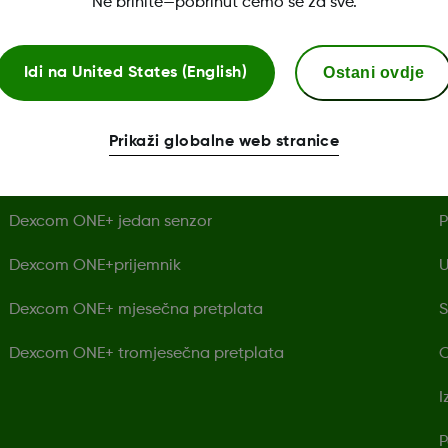
Ne brinite—pobrinut ćemo se za sve.
Ostani ovdje
Idi na
United States (English)
Prikaži globalne web stranice
Dexcom ONE+ trgovina
Dexcom ONE+ jedan senzor
P
Dexcom ONE+prijemnik
U
Dexcom ONE+ mjesečna pretplata
S
Dexcom ONE+ tromjesečna pretplata
O
I
P