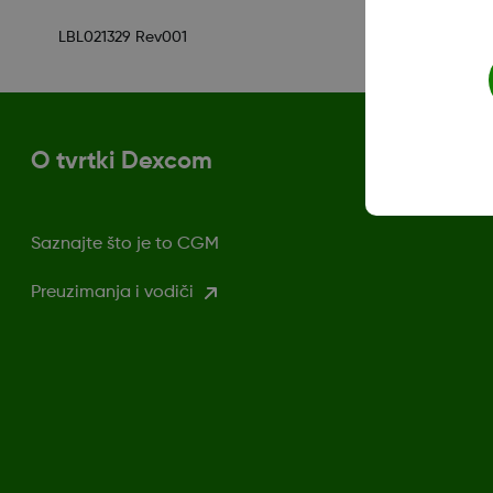
LBL021329 Rev001
O tvrtki Dexcom
Saznajte što je to CGM
Preuzimanja i vodiči