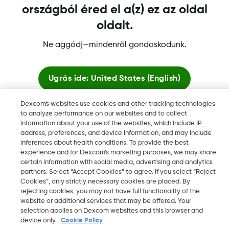
országból éred el a(z) ez az oldal
oldalt.
A Dexcom, a Dexcom Clarity, a Dexcom Follow, a Dexcom
Ne aggódj—mindenről gondoskodunk.
One, a Dexcom Share, a Share védjegyek vagy bejegyzett
védjegyek az Egyesült Államokban, és más országokban is
azok lehetnek.
Ugrás ide:
United States (English)
Dexcom's websites use cookies and other tracking technologies
Maradjon itt
to analyze performance on our websites and to collect
©
2026 Dexcom, Inc. Minden jog fenntartva.
information about your use of the websites, which include IP
address, preferences, and device information, and may include
Globális weboldalak megtekintése
inferences about health conditions. To provide the best
experience and for Dexcom’s marketing purposes, we may share
Régió módosítása
certain information with social media, advertising and analytics
HU
partners. Select “Accept Cookies” to agree. If you select “Reject
Cookies”, only strictly necessary cookies are placed. By
rejecting cookies, you may not have full functionality of the
website or additional services that may be offered. Your
selection applies on Dexcom websites and this browser and
device only.
Cookie Policy