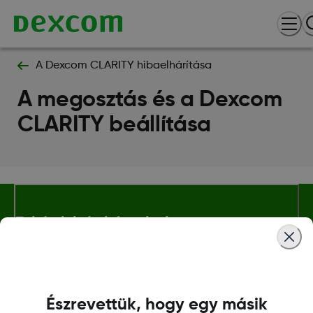
A Dexcom CLARITY hibaelhárítása
A megosztás és a Dexcom
CLARITY beállítása
Feltételek és irányelvek
További Információ
Észrevettük, hogy egy másik