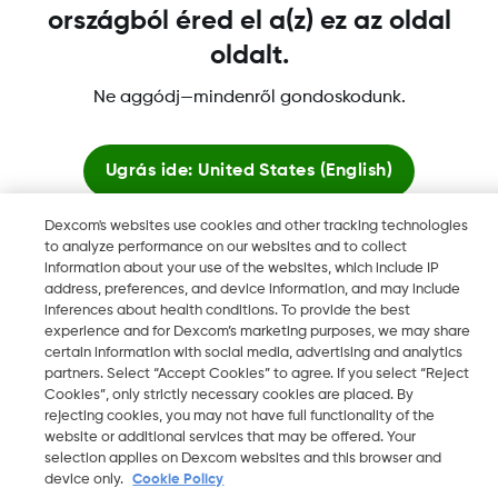
országból éred el a(z) ez az oldal
oldalt.
A Dexcom, a Dexcom Clarity, a Dexcom Follow, a Dexcom
Ne aggódj—mindenről gondoskodunk.
One, a Dexcom Share, a Share védjegyek vagy bejegyzett
védjegyek az Egyesült Államokban, és más országokban is
azok lehetnek.
Ugrás ide:
United States (English)
Dexcom's websites use cookies and other tracking technologies
Maradjon itt
to analyze performance on our websites and to collect
©
2026 Dexcom, Inc. Minden jog fenntartva.
information about your use of the websites, which include IP
address, preferences, and device information, and may include
Globális weboldalak megtekintése
inferences about health conditions. To provide the best
experience and for Dexcom’s marketing purposes, we may share
Régió módosítása
certain information with social media, advertising and analytics
HU
partners. Select “Accept Cookies” to agree. If you select “Reject
Cookies”, only strictly necessary cookies are placed. By
rejecting cookies, you may not have full functionality of the
website or additional services that may be offered. Your
selection applies on Dexcom websites and this browser and
device only.
Cookie Policy