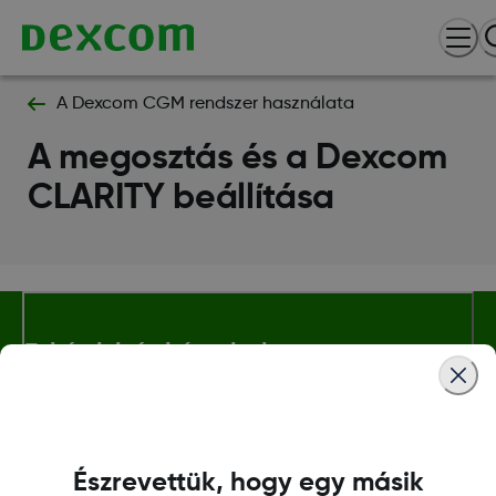
A Dexcom CGM rendszer használata
A megosztás és a Dexcom
CLARITY beállítása
Feltételek és irányelvek
További Információ
Észrevettük, hogy egy másik