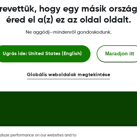
revettük, hogy egy másik orszá
Bizalmi központ
éred el a(z) ez az oldal oldalt.
Megfelelőségi nyilatkozat
Ne aggódj—mindenről gondoskodunk.
Maradjon itt
Ugrás ide:
United States (English)
a Dexcom Share, a Share
Globális weboldalak megtekintése
és más országokban is azok
nalyze performance on our websites and to