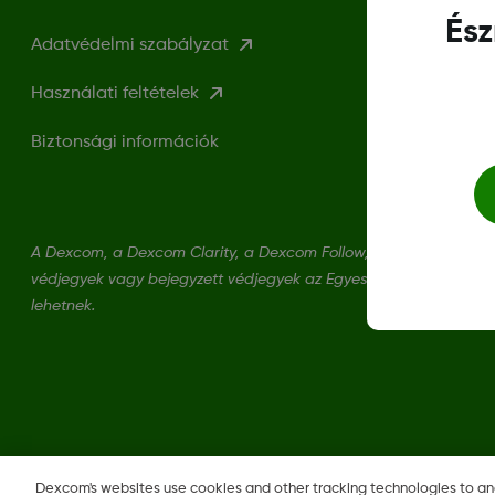
Ész
Adatvédelmi szabályzat
Használati feltételek
Biztonsági információk
A Dexcom, a Dexcom Clarity, a Dexcom Follow, a Dexcom One, 
védjegyek vagy bejegyzett védjegyek az Egyesült Államokban, 
lehetnek.
Régió módosítása
Dexcom's websites use cookies and other tracking technologies to a