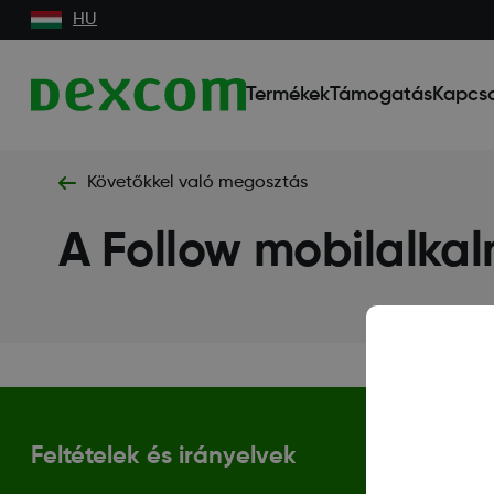
HU
Termékek
Támogatás
Kapcso
Követőkkel való megosztás
A Follow mobilalka
Feltételek és irányelvek