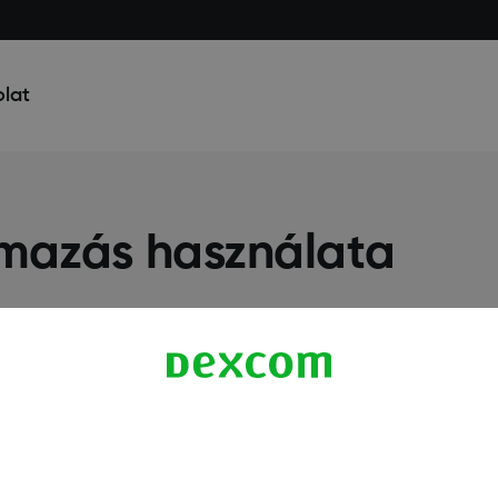
lat
lmazás használata
További Információ