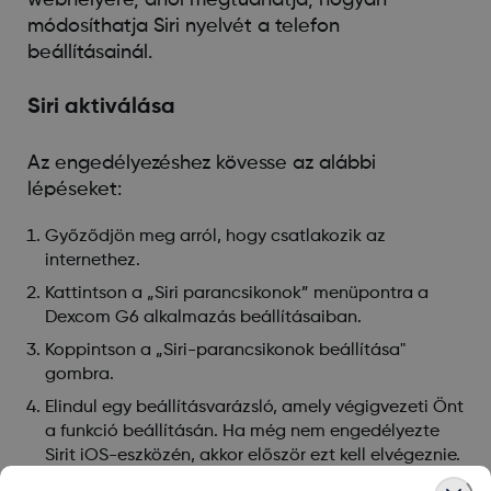
módosíthatja Siri nyelvét a telefon
beállításainál.
Siri aktiválása
Az engedélyezéshez kövesse az alábbi
lépéseket:
Győződjön meg arról, hogy csatlakozik az
internethez.
Kattintson a „Siri parancsikonok” menüpontra a
Dexcom G6 alkalmazás beállításaiban.
Koppintson a „Siri-parancsikonok beállítása"
gombra.
Elindul egy beállításvarázsló, amely végigvezeti Önt
a funkció beállításán. Ha még nem engedélyezte
Sirit iOS-eszközén, akkor először ezt kell elvégeznie.
Gépelje be vagy vegye fel azt a kifejezést, amelyet