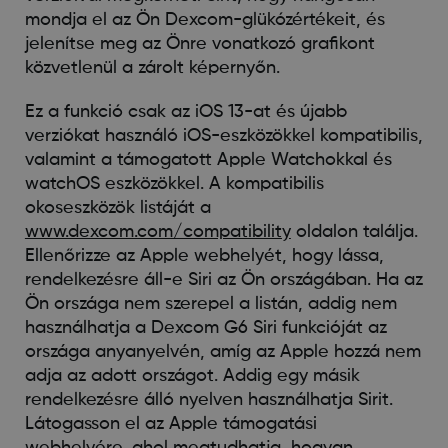
mondja el az Ön Dexcom-glükózértékeit, és
jelenítse meg az Önre vonatkozó grafikont
közvetlenül a zárolt képernyőn.
Ez a funkció csak az iOS 13-at és újabb
verziókat használó iOS-eszközökkel kompatibilis,
valamint a támogatott Apple Watchokkal és
watchOS eszközökkel. A kompatibilis
okoseszközök listáját a
www.dexcom.com/compatibility
oldalon találja.
Ellenőrizze az Apple webhelyét, hogy lássa,
rendelkezésre áll-e Siri az Ön országában. Ha az
Ön országa nem szerepel a listán, addig nem
használhatja a Dexcom G6 Siri funkcióját az
országa anyanyelvén, amíg az Apple hozzá nem
adja az adott országot. Addig egy másik
rendelkezésre álló nyelven használhatja Sirit.
Látogasson el az Apple támogatási
webhelyére, ahol megtudhatja, hogyan