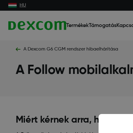
HU
Termékek
Támogatás
Kapcso
A Dexcom G6 CGM rendszer hibaelhárítása
A Follow mobilalka
Miért kérnek arra, hogy fr