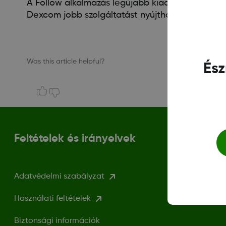
A Follow alkalmazás legújabb kiadása olyan fonto
Dexcom jobb szolgáltatást nyújthat ügyfeleinek
Was this article helpful?
Ész
Feltételek és irányelvek
Adatvédelmi szabályzat
Használati feltételek
Biztonsági információk