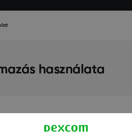
lat
lmazás használata
issítsem a Dexcom Follow alka