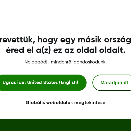
s frissítéseket tartalmaz, amelyek javítják a felhaszná
.
revettük, hogy egy másik orszá
éred el a(z) ez az oldal oldalt.
Ne aggódj—mindenről gondoskodunk.
További Információ
Maradjon itt
Ugrás ide:
United States (English)
Bizalmi központ
Globális weboldalak megtekintése
Megfelelőségi nyilatkozat