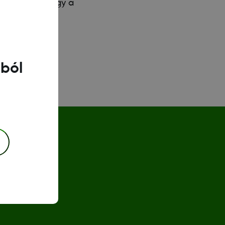
lói élményt, így a
gból