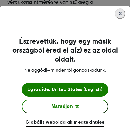
vércukorszintmérésre van szükség a
trendgrafikon elkészítéséhez. Ez általában akkor
fordul elő, amikor új mérési időszakot kezd. A
trendnyilaknak néhány mérés után meg kell
jelenniük.
Észrevettük, hogy egy másik
országból éred el a(z) ez az oldal
Was this article helpful?
oldalt.
Ne aggódj—mindenről gondoskodunk.
Feltételek és irányelvek
Ugrás ide:
United States (English)
Maradjon itt
További Információ
Globális weboldalak megtekintése