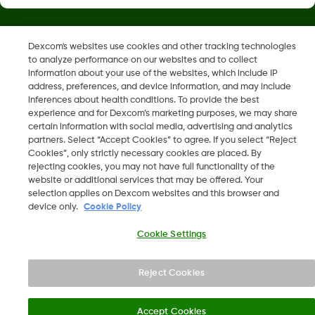
Dexcom's websites use cookies and other tracking technologies
A Dexcom, a Dexcom Clarity, a Dexcom Follow, a Dexcom
to analyze performance on our websites and to collect
One, a Dexcom Share, a Share védjegyek vagy bejegyzett
information about your use of the websites, which include IP
védjegyek az Egyesült Államokban, és más országokban is
address, preferences, and device information, and may include
azok lehetnek.
inferences about health conditions. To provide the best
experience and for Dexcom’s marketing purposes, we may share
certain information with social media, advertising and analytics
partners. Select “Accept Cookies” to agree. If you select “Reject
Cookies”, only strictly necessary cookies are placed. By
©
2026 Dexcom, Inc. Minden jog fenntartva.
rejecting cookies, you may not have full functionality of the
website or additional services that may be offered. Your
selection applies on Dexcom websites and this browser and
device only.
Cookie Policy
Régió módosítása
HU
Cookie Settings
Reject Cookies
Accept Cookies