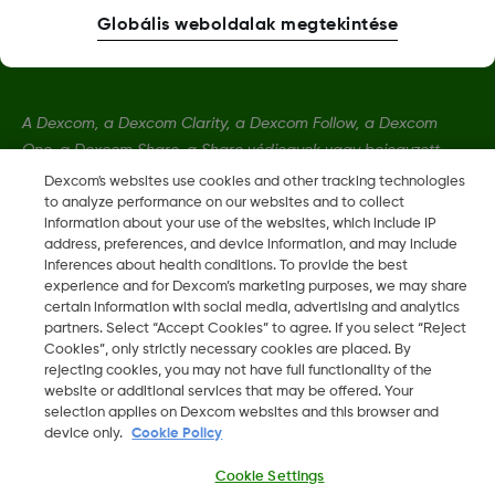
Globális weboldalak megtekintése
A Dexcom, a Dexcom Clarity, a Dexcom Follow, a Dexcom
One, a Dexcom Share, a Share védjegyek vagy bejegyzett
védjegyek az Egyesült Államokban, és más országokban is
Dexcom's websites use cookies and other tracking technologies
azok lehetnek.
to analyze performance on our websites and to collect
information about your use of the websites, which include IP
address, preferences, and device information, and may include
inferences about health conditions. To provide the best
LBL016375 Rev001
experience and for Dexcom’s marketing purposes, we may share
certain information with social media, advertising and analytics
partners. Select “Accept Cookies” to agree. If you select “Reject
©
2026 Dexcom, Inc. Minden jog fenntartva.
Cookies”, only strictly necessary cookies are placed. By
rejecting cookies, you may not have full functionality of the
website or additional services that may be offered. Your
selection applies on Dexcom websites and this browser and
device only.
Cookie Policy
Régió módosítása
HU
Cookie Settings