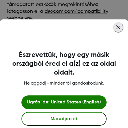
támogatott eszközök megtekintéséhez
látogasson el a
dexcom.com/compatibility
webhelyre.
Was this article helpful?
Észrevettük, hogy egy másik
országból éred el a(z) ez az oldal
oldalt.
LBL016375 Rev001
Ne aggódj—mindenről gondoskodunk.
Feltételek és irányelvek
Ugrás ide:
United States (English)
Maradjon itt
További Információ