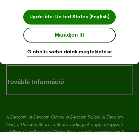
Ugrás ide:
United States (English)
LBL013381 Rev001
Maradjon itt
Feltételek és irányelvek
Globális weboldalak megtekintése
További Információ
A Dexcom, a Dexcom Clarity, a Dexcom Follow, a Dexcom
One, a Dexcom Share, a Share védjegyek vagy bejegyzett
védjegyek az Egyesült Államokban, és más országokban is