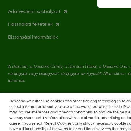
Adatvédelmi szabályzat
Használati feltételek
Biztonsági információk
A Dexcom, a Dexcom Clarity, a Dexcom Follow, a Dexcom One, 
védjegyek vagy bejegyzett védjegyek az Egyesült Államokban, 
lehetnek.
LBL013381 Rev001
Dexcom's websites use cookies and other tracking technologies to a
collect information about your use of the websites, which include IP a
may include inferences about health conditions. To provide the best
we may share certain information with social media, advertising and a
agree. If you select “Reject Cookies”, only strictly necessary cookies
Régió módosítása
have full functionality of the website or additional services that may