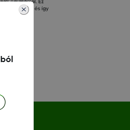
lnak egymással. Ez
jeladó jeleit, és így
gból