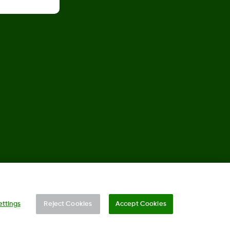
©
2026 Dexcom, Inc. Minden jog fenntartva.
ettings
Reject Cookies
Accept Cookies