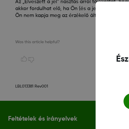
Az „Elveszett a jel” riasztás arról tájékoztat
akkor fordulhat elő, ha Ön (és a jeladó) túl mess
Ön nem kapja meg az érzékelő által mért vércu
Was this article helpful?
Ész
LBL013381 Rev001
Feltételek és irányelvek