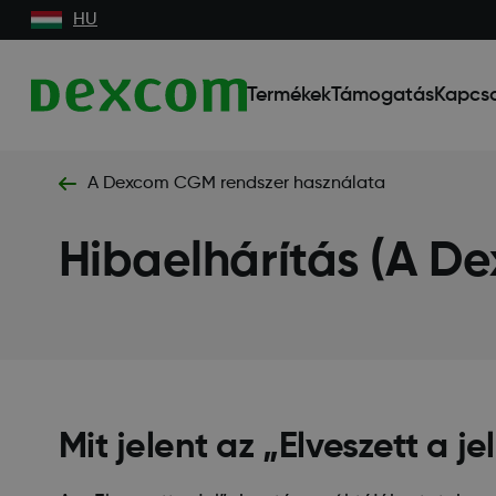
HU
Termékek
Támogatás
Kapcso
A Dexcom CGM rendszer használata
Hibaelhárítás (A D
Mit jelent az „Elveszett a je