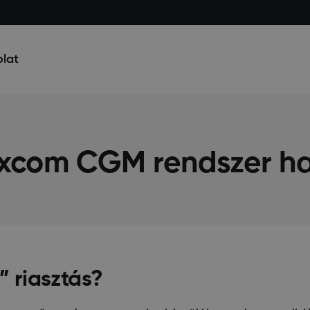
lat
excom CGM rendszer ha
l” riasztás?