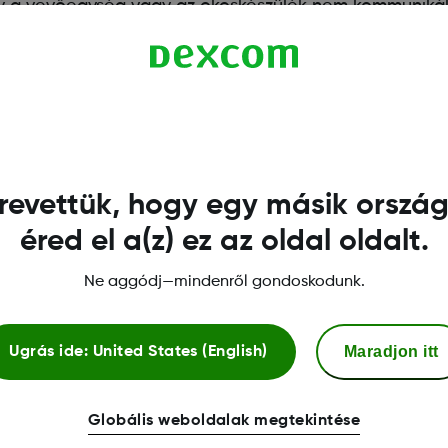
, hogy a vevőegység vagy az okoskészülék nem kommuniká
ze van a megjelenítő eszköztől, vagy valami blokkolja a 
korértékeket.
revettük, hogy egy másik orszá
éred el a(z) ez az oldal oldalt.
Ne aggódj—mindenről gondoskodunk.
Maradjon itt
Ugrás ide:
United States (English)
További Információ
Globális weboldalak megtekintése