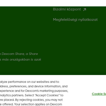
Bizalmi központ
Megfelelőségi nyilatkozat
a Dexcom Share, a Share
és más országokban is azok
nalyze performance on our websites and to
ddress, preferences, and device information, and
 experience and for Dexcom’s marketing purposes,
Cookie S
nalytics partners. Select “Accept Cookies” to
 are placed. By rejecting cookies, you may not
 be offered. Your selection applies on Dexcom