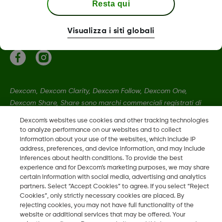
Resta qui
Termini e politiche
Visualizza i siti globali
Dexcom, Dexcom Clarity, Dexcom Follow, Dexcom One,
Dexcom Share, Share sono marchi commerciali registrati di
Dexcom, Inc. negli U.S.A. e possono essere registrati in altri
Dexcom's websites use cookies and other tracking technologies
paesi.
to analyze performance on our websites and to collect
information about your use of the websites, which include IP
address, preferences, and device information, and may include
LBL014350 Rev 004
inferences about health conditions. To provide the best
experience and for Dexcom’s marketing purposes, we may share
certain information with social media, advertising and analytics
partners. Select “Accept Cookies” to agree. If you select “Reject
©
2026 Dexcom, Inc. Tutti i diritti riservati.
Cookies”, only strictly necessary cookies are placed. By
rejecting cookies, you may not have full functionality of the
website or additional services that may be offered. Your