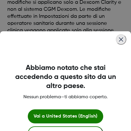
modifiche si applicano solo a Dexcom Clarity e
non al sistema CGM Dexcom. Le modifiche
effettuate in Impostazioni da parte di un
operatore sanitario durante una sessione
clinica vengono applicate solo alla sessione.
Was this article helpful?
Abbiamo notato che stai
accedendo a questo sito da un
altro paese.
LBL014350 Rev 004
Nessun problema—ti abbiamo coperto.
Informazioni su Dexcom
Vai a
United States (English)