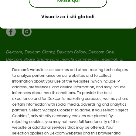
Resta qui
Termini e politiche
Visualizza i siti globali
Dexcom, Dexcom Clarity, Dexcom Follow, Dexcom One,
Dexcom Share, Share sono marchi commerciali registrati di
Dexcom, Inc. negli U.S.A. e possono essere registrati in altri
Dexcom's websites use cookies and other tracking technologies
paesi.
to analyze performance on our websites and to collect
information about your use of the websites, which include IP
address, preferences, and device information, and may include
inferences about health conditions. To provide the best
LBL013583 Rev001
experience and for Dexcom’s marketing purposes, we may share
certain information with social media, advertising and analytics
partners. Select “Accept Cookies” to agree. If you select “Reject
©
2026 Dexcom, Inc. Tutti i diritti riservati.
Cookies”, only strictly necessary cookies are placed. By
rejecting cookies, you may not have full functionality of the
website or additional services that may be offered. Your
selection applies on Dexcom websites and this browser and