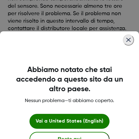
del sensore. Sono necessarie almeno tre ore
per risolvere il problema. Se il problema non
viene risolto in questo intervallo di tempo,
contattare il distributore locale per assistenza.
Was this article helpful?
Abbiamo notato che stai
accedendo a questo sito da un
altro paese.
LBL013583 Rev001
Nessun problema—ti abbiamo coperto.
Informazioni su Dexcom
Vai a
United States (English)