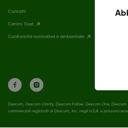
Ab
Contatti
Centro Trust
Conformità normativa e ambientale
Dexcom, Dexcom Clarity, Dexcom Follow, Dexcom One, Dexcom 
commerciali registrati di Dexcom, Inc. negli U.S.A. e possono esser