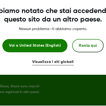
biamo notato che stai accedend
Informativa sulla privacy
questo sito da un altro paese.
Informazioni sulla sicurezza
Nessun problema—ti abbiamo coperto.
Termini di utilizzo
Dichiarazone di conformità
Resta qui
Vai a
United States (English)
Politica di sostituzione del se
Visualizza i siti globali
Share, Share sono marchi
e registrati in altri paesi.