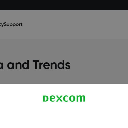
ty
Support
a and Trends
Termini e politiche