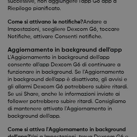
successive, non aggiungere l'app G6 app a
Riepilogo pianificato.
Come si attivano le notifiche?
Andare a
Impostazioni, scegliere Dexcom G6, toccare
Notifiche, attivare Consenti notifiche.
Aggiornamento in background dell'app
L'Aggiornamento in background dell'app
consente all'app Dexcom G6 di continuare a
funzionare in background. Se l'Aggiornamento
in background dell'app è disattivato, gli avvisi e
gli allarmi Dexcom G6 potrebbero subire ritardi.
Se usi Share, anche le informazioni inviate ai
follower potrebbero subire ritardi. Consigliamo
di mantenere attivato l'Aggiornamento in
background dell'app.
Come si attiva l'Aggiornamento in background
dell'app?
Vai a Impostazioni, trova Dexcom G6 e