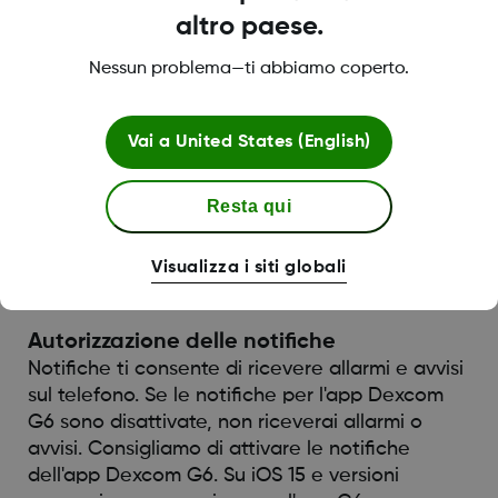
Vai a Impostazioni, trova Bluetooth e attivalo.
altro paese.
Autorizzazione dell'app Bluetooth
Nessun problema—ti abbiamo coperto.
Apple ti richiede di dare l'autorizzazione all'app
Dexcom G6 di usare il Bluetooth. Per fare
Vai a
United States (English)
funzionare l'app Dexcom G6 devi mantenere
l'autorizzazione Bluetooth attivata.
Resta qui
Come si attiva l'autorizzazione Bluetooth?
Vai a Impostazioni, tocca Dexcom G6 e attiva il
Visualizza i siti globali
Bluetooth.
Autorizzazione delle notifiche
Notifiche ti consente di ricevere allarmi e avvisi
sul telefono. Se le notifiche per l'app Dexcom
G6 sono disattivate, non riceverai allarmi o
avvisi. Consigliamo di attivare le notifiche
dell'app Dexcom G6. Su iOS 15 e versioni