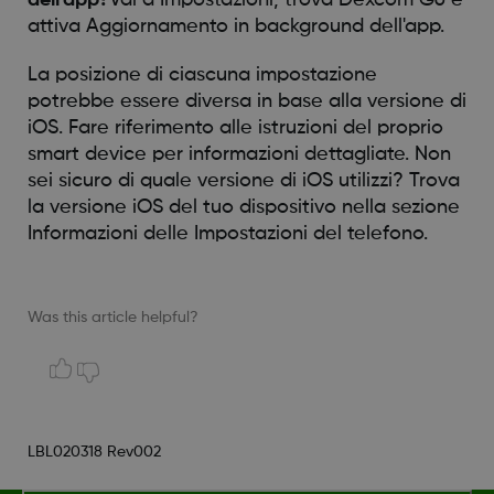
attiva Aggiornamento in background dell'app.
La posizione di ciascuna impostazione
potrebbe essere diversa in base alla versione di
iOS. Fare riferimento alle istruzioni del proprio
smart device per informazioni dettagliate. Non
sei sicuro di quale versione di iOS utilizzi? Trova
la versione iOS del tuo dispositivo nella sezione
Informazioni delle Impostazioni del telefono.
Was this article helpful?
LBL020318 Rev002