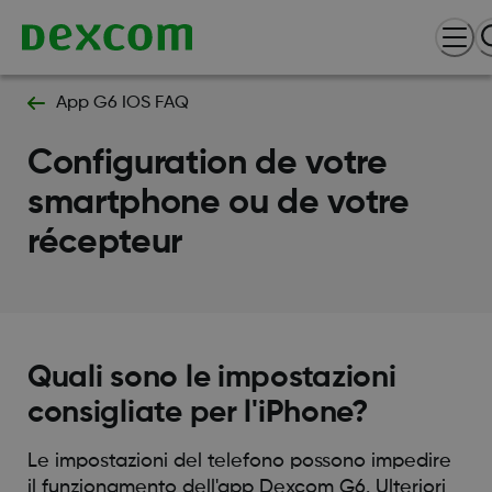
App G6 IOS FAQ
Configuration de votre
smartphone ou de votre
récepteur
Quali sono le impostazioni
consigliate per l'iPhone?
Le impostazioni del telefono possono impedire
il funzionamento dell'app Dexcom G6. Ulteriori