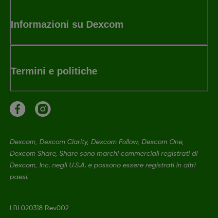
Informazioni su Dexcom
Termini e politiche
Dexcom, Dexcom Clarity, Dexcom Follow, Dexcom One,
Dexcom Share, Share sono marchi commerciali registrati di
Dexcom, Inc. negli U.S.A. e possono essere registrati in altri
paesi.
LBL020318 Rev002