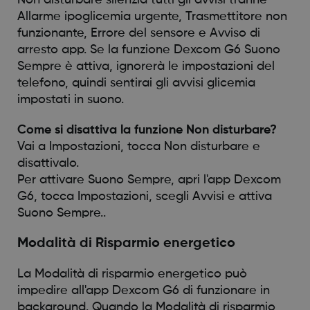
Allarme ipoglicemia urgente, Trasmettitore non
funzionante, Errore del sensore e Avviso di
arresto app. Se la funzione Dexcom G6 Suono
Sempre è attiva, ignorerà le impostazioni del
telefono, quindi sentirai gli avvisi glicemia
impostati in suono.
Come si disattiva la funzione Non disturbare?
Vai a Impostazioni, tocca Non disturbare e
disattivalo.
Per attivare Suono Sempre, apri l'app Dexcom
G6, tocca Impostazioni, scegli Avvisi e attiva
Suono Sempre..
Modalità di Risparmio energetico
La Modalità di risparmio energetico può
impedire all'app Dexcom G6 di funzionare in
background. Quando la Modalità di risparmio