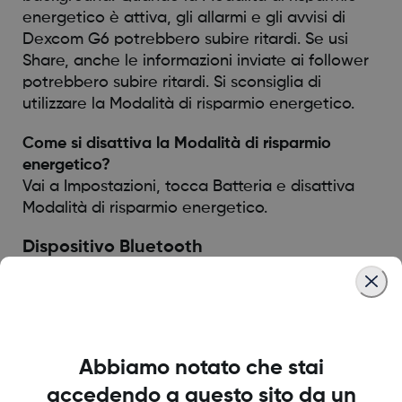
energetico è attiva, gli allarmi e gli avvisi di
Dexcom G6 potrebbero subire ritardi. Se usi
Share, anche le informazioni inviate ai follower
potrebbero subire ritardi. Si sconsiglia di
utilizzare la Modalità di risparmio energetico.
Come si disattiva la Modalità di risparmio
energetico?
Vai a Impostazioni, tocca Batteria e disattiva
Modalità di risparmio energetico.
Dispositivo Bluetooth
L'app Dexcom G6 utilizza il Bluetooth per
connettersi al trasmettitore. Per ricevere avvisi
e letture del sensore devi mantenere attivato il
Bluetooth del telefono.
Abbiamo notato che stai
Come si attiva il Bluetooth?
accedendo a questo sito da un