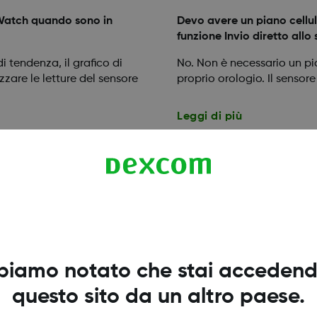
 Watch quando sono in
Devo avere un piano cellul
funzione Invio diretto all
i tendenza, il grafico di
No. Non è necessario un pi
izzare le letture del sensore
proprio orologio. Il sensor
Leggi di più
Cos'è l'icona del telefono
Watch? Quando utilizzo l'
com G7 direttamente
telefono a portata di man
Quando si vede l'icona del
biamo notato che stai accedend
la modalità Invio diretto
questo sito da un altro paese.
Leggi di più