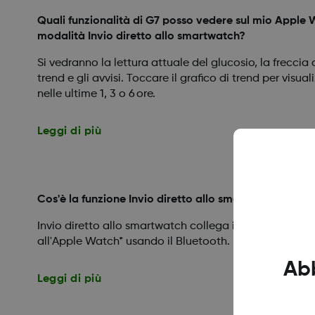
Quali funzionalità di G7 posso vedere sul mio Apple
modalità Invio diretto allo smartwatch?
Si vedranno la lettura attuale del glucosio, la freccia d
trend e gli avvisi. Toccare il grafico di trend per visual
nelle ultime 1, 3 o 6 ore.
Leggi di più
Cos'è la funzione Invio diretto allo smartwatch?
Invio diretto allo smartwatch collega il sensore Dex
all'Apple Watch* usando il Bluetooth.
Ab
Leggi di più