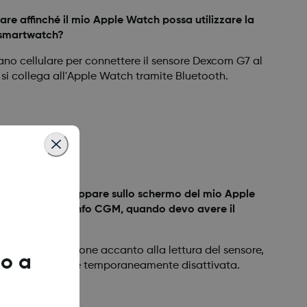
are affinché il mio Apple Watch possa utilizzare la
o smartwatch?
ano cellulare per connettere il sensore Dexcom G7 al
e si collega all'Apple Watch tramite Bluetooth.
 arancione che appare sullo schermo del mio Apple
orologio per le info CGM, quando devo avere il
o?
 telefono arancione accanto alla lettura del sensore,
o a
 allo smartwatch è temporaneamente disattivata.