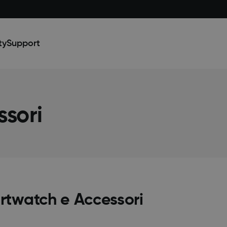
ty
Support
sori
twatch e Accessori