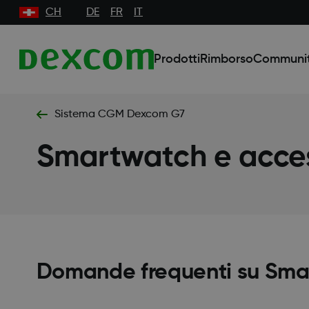
CH
DE
FR
IT
Prodotti
Rimborso
Communi
Sistema CGM Dexcom G7
Smartwatch e acces
Domande frequenti su Smar