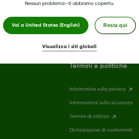
Nessun problema—ti abbiamo coperto.
Resta qui
Vai a
United States (English)
Visualizza i siti globali
Termini e politiche
Informativa sulla privacy
Informazioni sulla sicurezza
Termini di utilizzo
Dichiarazone di conformità