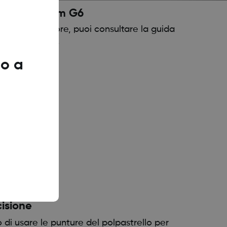
nsore Dexcom G6
 al tuo sensore, puoi consultare la guida
ormazioni utili.
o a
cisione
 di usare le punture del polpastrello per