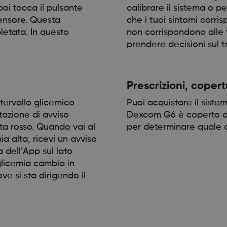
poi tocca il pulsante
calibrare il sistema o p
sensore. Questa
che i tuoi sintomi corris
etata. In questo
non corrispondono alle 
prendere decisioni sul 
Prescrizioni, coper
ntervallo glicemico
Puoi acquistare il si
tazione di avviso
Dexcom G6 è coperto dal
nta rosso. Quando vai al
per determinare quale o
a alta, ricevi un avviso
a dell’App sul lato
glicemia cambia in
e si sta dirigendo il