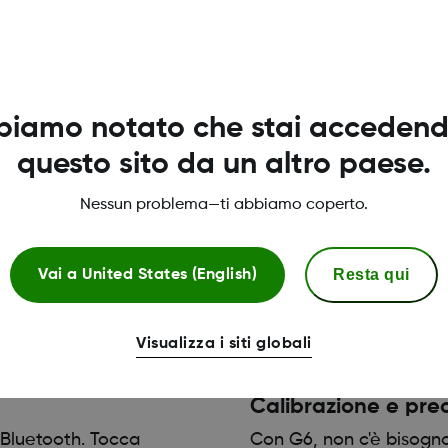
Insermento del se
Se hai domande riguardo
"Utilizzo di G6"
per inf
biamo notato che stai accedend
questo sito da un altro paese.
Nessun problema—ti abbiamo coperto.
Resta qui
Vai a
United States (English)
 G6
Visualizza i siti globali
Calibrazione e pre
 Bluetooth. Tocca
Con G6, non c'è bisogno