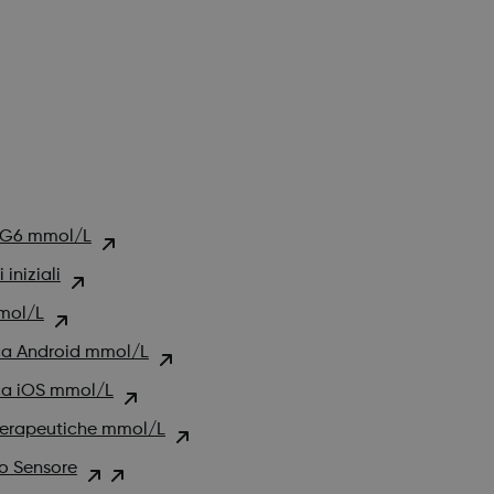
i G6 mmol/L
iniziali
mol/L
a Android mmol/L
a iOS mmol/L
terapeutiche mmol/L
o Sensore