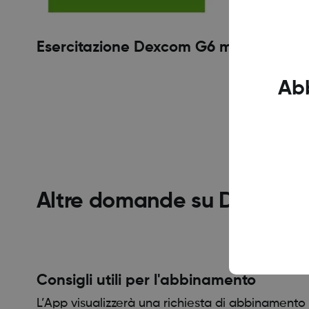
Esercitazione Dexcom G6 mmol/L
Ab
Altre domande su Dexcom
Consigli utili per l'abbinamento
L’App visualizzerà una richiesta di abbinamento