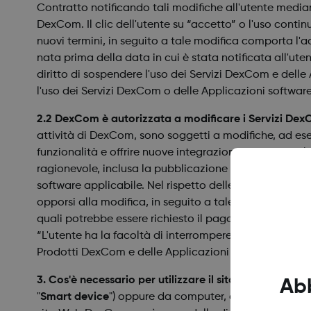
Contratto notificando tali modifiche all'utente median
DexCom. Il clic dell'utente su “accetto” o l'uso conti
nuovi termini, in seguito a tale modifica comporta l'
nata prima della data in cui è stata notificata all'ut
diritto di sospendere l'uso dei Servizi DexCom e delle
l'uso dei Servizi DexCom o delle Applicazioni software
2.2 DexCom è autorizzata a modificare i Servizi Dex
attività di DexCom, sono soggetti a modifiche, ad ese
funzionalità e offrire nuove integrazione, come stab
ragionevole, inclusa la pubblicazione di un avviso su
software applicabile. Nel rispetto delle leggi vigenti,
opporsi alla modifica, in seguito a tale modifica compo
quali potrebbe essere richiesto il pagamento di un can
“L'utente ha la facoltà di interrompere l'utilizzo dei S
Prodotti DexCom e delle Applicazioni software.
3. Cos'è necessario per utilizzare il sito Web DexCom
Ab
"
Smart device
") oppure da computer, avendo a dispos