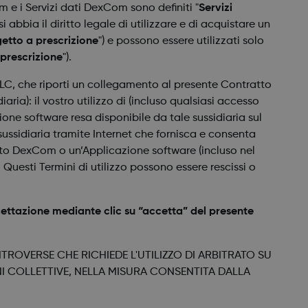
m e i Servizi dati DexCom sono definiti "
Servizi
i abbia il diritto legale di utilizzare e di acquistare un
etto a prescrizione
") e possono essere utilizzati solo
 prescrizione
").
LC, che riporti un collegamento al presente Contratto
aria): il vostro utilizzo di (incluso qualsiasi accesso
zione software resa disponibile da tale sussidiaria sul
e sussidiaria tramite Internet che fornisca e consenta
otto DexCom o un’Applicazione software (incluso nel
Questi Termini di utilizzo possono essere rescissi o
cettazione mediante clic su “accetta” del presente
ROVERSE CHE RICHIEDE L'UTILIZZO DI ARBITRATO SU
NI COLLETTIVE, NELLA MISURA CONSENTITA DALLA