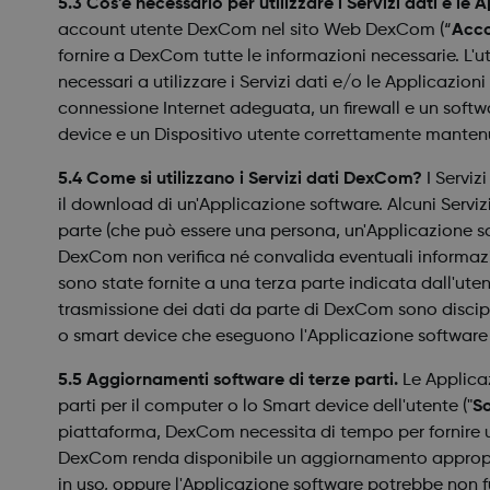
5.3 Cos'è necessario per utilizzare i Servizi dati e l
account utente DexCom nel sito Web DexCom (“
Acco
fornire a DexCom tutte le informazioni necessarie. L'ut
necessari a utilizzare i Servizi dati e/o le Applicazi
connessione Internet adeguata, un firewall e un softw
device e un Dispositivo utente correttamente manten
5.4 Come si utilizzano i Servizi dati DexCom?
I Serviz
il download di un'Applicazione software. Alcuni Servizi
parte (che può essere una persona, un'Applicazione sof
DexCom non verifica né convalida eventuali informazioni
sono state fornite a una terza parte indicata dall'uten
trasmissione dei dati da parte di DexCom sono discip
o smart device che eseguono l'Applicazione software o 
5.5 Aggiornamenti software di terze parti.
Le Applicaz
parti per il computer o lo Smart device dell'utente ("
So
piattaforma, DexCom necessita di tempo per fornire u
DexCom renda disponibile un aggiornamento appropriat
in uso, oppure l'Applicazione software potrebbe non