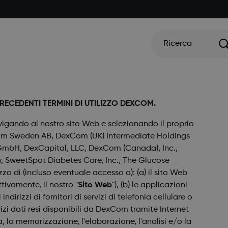
Ricerca
PRECEDENTI TERMINI DI UTILIZZO DEXCOM.
navigando al nostro sito Web e selezionando il proprio
xCom Sweden AB, DexCom (UK) Intermediate Holdings
mbH, DexCapital, LLC, DexCom (Canada), Inc.,
, SweetSpot Diabetes Care, Inc., The Glucose
lizzo di (incluso eventuale accesso a): (a) il sito Web
ivamente, il nostro "
Sito Web
"), (b) le applicazioni
irizzi di fornitori di servizi di telefonia cellulare o
ervizi dati resi disponibili da DexCom tramite Internet
 la memorizzazione, l'elaborazione, l'analisi e/o la