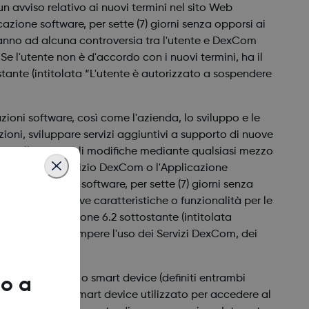
n avviso relativo ai nuovi termini nel sito Web
zione software, per sette (7) giorni senza opporsi ai
eranno ad alcuna controversia tra l'utente e DexCom
e l'utente non è d'accordo con i nuovi termini, ha il
stante (intitolata “L'utente è autorizzato a sospendere
zioni software, così come l'azienda, lo sviluppo e le
oni, sviluppare servizi aggiuntivi a supporto di nuove
do all'utente tali modifiche mediante qualsiasi mezzo
a tramite il Servizio DexCom o l'Applicazione
ll'Applicazione software, per sette (7) giorni senza
i introdurre nuove caratteristiche o funzionalità per le
itto nella Sezione 6.2 sottostante (intitolata
 diritto di interrompere l'uso dei Servizi DexCom, dei
asi smart phone o smart device (definiti entrambi
o a
ni computer o Smart device utilizzato per accedere al