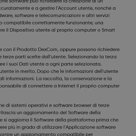
one software può richiedere la creazione di un
accuratamente e a gestire l'Account utente, nonché a
dware, software e telecomunicazioni e altri servizi
nato compatibile correttamente funzionante, una
re il Dispositivo utente al proprio computer o Smart
nte con il Prodotto DexCom, oppure possono richiedere
 terze parti scelte dall'utente. Selezionando la terza
e i suoi Dati utente a ogni parte selezionata.
'utente in merito. Dopo che le informazioni dell'utente
ali informazioni. La raccolta, la conservazione e la
sponsabile di connettere a Internet il proprio computer
 di sistemi operativi e software browser di terze
ti rilascia un aggiornamento del Software della
 si aggiorna il Software della piattaforma prima che
 più in grado di utilizzare l'Applicazione software
 fornire un aggiornamento compatibile per