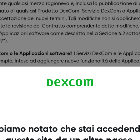
te qualsiasi mezzo ragionevole, inclusa la pubblicazione di u
nuato di qualsiasi Prodotto DexCom, Servizio DexCom o Applica
accettazione dei nuovi termini. Tali modifiche non si applich
ente la revisione del Contratto comprendente dette modifiche. S
 Applicazioni software come descritto nella Sezione 6.2 sotto
?”).
Com o le Applicazioni software?
I Servizi DexCom e le Applica
mpio, intese ad aggiungere nuove funzionalità delle Applicazi
ilito periodicamente da DexCom a sua discrezione, comunican
l sito Web DexCom o fornendo altrimenti all'utente una notific
 l'uso continuato da parte dell'utente del Servizio DexCom o de
rta l'accettazione della stessa. DexCom si riserva il diritto d
one. Se l'utente non è d'accordo con le modifiche, come descr
ervizi DexCom o l'utilizzo delle Applicazione software?”), ha il
?
Il sito Web DexCom è accessibile tramite Internet da qualsi
biamo notato che stai accedend
izione un browser compatibile. L'utente è responsabile di og