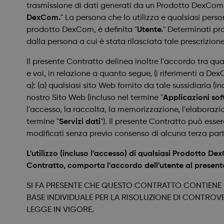
trasmissione di dati generati da un Prodotto DexCom 
DexCom.
" La persona che lo utilizza e qualsiasi person
prodotto DexCom, è definita "
Utente.
" Determinati pr
dalla persona a cui è stata rilasciata tale prescrizione
Il presente Contratto delinea inoltre l'accordo tra q
e voi, in relazione a quanto segue, (i riferimenti a DexC
a): (a) qualsiasi sito Web fornito da tale sussidiaria (i
nostro Sito Web (incluso nel termine "
Applicazioni so
l'accesso, la raccolta, la memorizzazione, l'elaborazi
termine "
Servizi dati
"). Il presente Contratto può esse
modificati senza previo consenso di alcuna terza
part
L'utilizzo (incluso l'accesso) di qualsiasi Prodotto
Contratto, comporta l'accordo dell'utente al present
SI FA PRESENTE CHE QUESTO CONTRATTO CONTIENE U
BASE INDIVIDUALE PER LA RISOLUZIONE DI CONTROVE
LEGGE IN VIGORE.