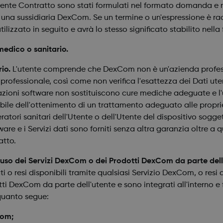
esente Contratto sono stati formulati nel formato domanda e ri
e una sussidiaria DexCom. Se un termine o un'espressione è ra
ilizzato in seguito e avrà lo stesso significato stabilito nella 
medico o sanitario.
rio.
L'utente comprende che DexCom non è un'azienda professio
professionale, così come non verifica l'esattezza dei Dati ute
cazioni software non sostituiscono cure mediche adeguate e l'
bile dell'ottenimento di un trattamento adeguato alle proprie 
peratori sanitari dell'Utente o dell'Utente del dispositivo sogge
re e i Servizi dati sono forniti senza altra garanzia oltre a 
atto.
l'uso dei Servizi DexCom o dei Prodotti DexCom da parte dell
i o resi disponibili tramite qualsiasi Servizio DexCom, o resi al
ti DexCom da parte dell'utente e sono integrati all'interno e 
 quanto segue:
Com;