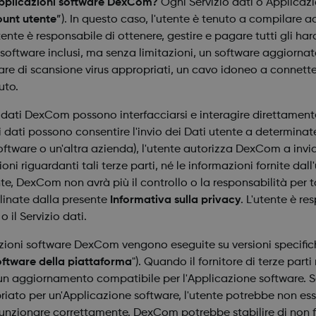
e Applicazioni software DexCom?
Ogni Servizio dati o Applicazi
unt utente
”). In questo caso, l'utente è tenuto a compilare 
ente è responsabile di ottenere, gestire e pagare tutti gli har
oni software inclusi, ma senza limitazioni, un software aggior
are di scansione virus appropriati, un cavo idoneo a connette
uto.
i dati DexCom possono interfacciarsi e interagire direttame
 dati possono consentire l'invio dei Dati utente a determinate
tware o un'altra azienda), l'utente autorizza DexCom a inviar
 riguardanti tali terze parti, né le informazioni fornite dall
te, DexCom non avrà più il controllo o la responsabilità per t
linate dalla presente
Informativa sulla privacy
. L'utente è re
il Servizio dati.
ioni software DexCom vengono eseguite su versioni specifiche
ftware della piattaforma
"). Quando il fornitore di terze par
n aggiornamento compatibile per l'Applicazione software. Se
o per un'Applicazione software, l'utente potrebbe non essere
 funzionare correttamente. DexCom potrebbe stabilire di non