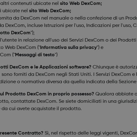
u altri contenuti ubicate nel
sito Web DexCom;
ti ubicate nel
sito Web DexCom;
fornita da DexCom nel manuale o nella confezione di un Prod
da DexCom, incluse Istruzioni per l'uso, Indicazioni per l'uso,
odotto DexCom
");
'utente in relazione all'uso dei Servizi DexCom o dei Prodott
sito Web DexCom ("
Informativa sulla privacy
"
) e
xCom ("
Messaggi di testo
"
)
rodotti DexCom e le Applicazioni software?
Chiunque è autorizz
m sono forniti da DexCom negli Stati Uniti. I Servizi DexCom e
izione o normativa diversa da quella indicata della Sezione 
 sul Prodotto DexCom in proprio possesso?
Qualora abbiate 
to, contattate DexCom. Se siete domiciliati in una giurisdi
e da cui avete acquistate il prodotto.
presente Contratto?
Sì, nel rispetto delle leggi vigenti, DexC