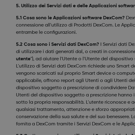
5. Utilizzo dei Servizi dati e delle Applicazioni soft
5.1 Cosa sono le Applicazioni software DexCom?
DexC
connessione all'utilizzo di Prodotti DexCom. Le Applic
entrambe le configurazioni.
5.2 Cosa sono i Servizi dati DexCom?
I Servizi dati D
di utilizzare i dati generati dal, o creati in connessi
utente
"), ad aiutare l'Utente o l'Utente del dispositi
L'utilizzo di Servizi dati DexCom richiede uno Smart d
vengono scaricati sul proprio Smart device o computer
applicabile, offrono report agli Utenti o agli Utenti d
dispositivo soggetto a prescrizione di condividere Dati
Utenti del dispositivo soggetto a prescrizione hanno il d
sotto la propria responsabilità. L'utente riconosce e 
qualsiasi trattamento, attenzione e sforzo appropriati 
conservazione della sua salute e del suo benessere. L
fornita a DexCom tramite i Servizi DexCom e le Appli