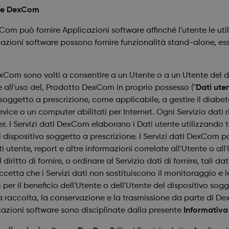
ware DexCom
om può fornire Applicazioni software affinché l'utente le util
azioni software possono fornire funzionalità stand-alone, esse
exCom sono volti a consentire a un Utente o a un Utente del d
one all'uso del, Prodotto DexCom in proprio possesso ("
Dati ute
vo soggetto a prescrizione, come applicabile, a gestire il diab
evice o un computer abilitati per Internet. Ogni Servizio dati
. I Servizi dati DexCom elaborano i Dati utente utilizzando t
el dispositivo soggetto a prescrizione. I Servizi dati DexCom po
 utente, report e altre informazioni correlate all'Utente o all
iritto di fornire, o ordinare al Servizio dati di fornire, tali d
accetta che i Servizi dati non sostituiscono il monitoraggio e
per il beneficio dell'Utente o dell'Utente del dispositivo sog
a raccolta, la conservazione e la trasmissione da parte di De
cazioni software sono disciplinate dalla presente
Informativa 