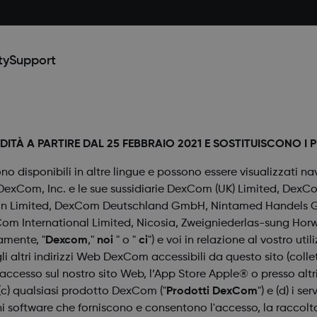
ty
Support
DITÀ A PARTIRE DAL 25 FEBBRAIO 2021 E SOSTITUISCONO I 
sono disponibili in altre lingue e possono essere visualizzati 
a DexCom, Inc. e le sue sussidiarie DexCom (UK) Limited, De
tion Limited, DexCom Deutschland GmbH, Nintamed Handels G
om International Limited, Nicosia, Zweigniederlas-sung Horw
amente, "
Dexcom
,"
noi
" o "
ci
") e voi in relazione al vostro uti
altri indirizzi Web DexCom accessibili da questo sito (collett
cesso sul nostro sito Web, l’App Store Apple® o presso altri ind
, (c) qualsiasi prodotto DexCom ("
Prodotti DexCom
") e (d) i s
i software che forniscono e consentono l'accesso, la raccolta,