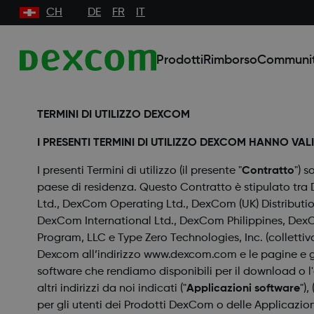
CH
DE
FR
IT
Prodotti
Rimborso
Communi
TERMINI DI UTILIZZO DEXCOM
I PRESENTI TERMINI DI UTILIZZO DEXCOM HANNO VALI
I presenti Termini di utilizzo (il presente "
Contratto
") 
paese di residenza. Questo Contratto è stipulato tr
Ltd., DexCom Operating Ltd., DexCom (UK) Distribu
DexCom International Ltd., DexCom Philippines, DexC
Program, LLC e Type Zero Technologies, Inc. (collettiv
Dexcom all’indirizzo www.dexcom.com e le pagine e gli 
software che rendiamo disponibili per il download o l'ac
altri indirizzi da noi indicati ("
Applicazioni software
")
per gli utenti dei Prodotti DexCom o delle Applicazion