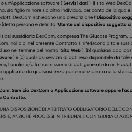
o un’Applicazione software ("
Servizi dati
"). Il sito Web DexCo
a, sia figlio minore sia altro individuo, per conto della quale s
odotti DexCom richiedono una prescrizione ("
Dispositivo sogg
 (detta persona è definita "
Utente del dispositivo soggetto a
ualsiasi sussidiaria DexCom, compresa The Glucose Program, L
om, noi o ci nel presente Contratto si riferiscono a tale sussidi
ncluso nel termine del nostro "
Sito Web
"), (b) qualsiasi applica
ftware
") e (c) qualsiasi servizio di dati reso disponibile da tal
one, l'analisi e/o la trasmissione di dati generati da un Prod
re applicato da qualsiasi terza
parte menzionata nello stesso. 
e.
 DexCom, Servizio DexCom o Applicazione software oppure l'ac
e Contratto.
NA DISPOSIZIONE DI ARBITRATO OBBLIGATORIO DELLE CONT
RSIE, ANZICHÉ PROCESSI IN TRIBUNALE CON GIURIA O AZIO