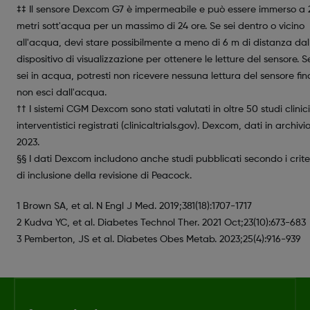
‡‡ Il sensore Dexcom G7 è impermeabile e può essere immerso a 
metri sott'acqua per un massimo di 24 ore. Se sei dentro o vicino
all'acqua, devi stare possibilmente a meno di 6 m di distanza dal
dispositivo di visualizzazione per ottenere le letture del sensore. S
sei in acqua, potresti non ricevere nessuna lettura del sensore fi
non esci dall'acqua.
†† I sistemi CGM Dexcom sono stati valutati in oltre 50 studi clinici
interventistici registrati (clinicaltrials.gov). Dexcom, dati in archivio
2023.
§§ I dati Dexcom includono anche studi pubblicati secondo i crite
di inclusione della revisione di Peacock.
1 Brown SA, et al. N Engl J Med. 2019;381(18):1707-1717
2 Kudva YC, et al. Diabetes Technol Ther. 2021 Oct;23(10):673-683
3 Pemberton, JS et al. Diabetes Obes Metab. 2023;25(4):916-939