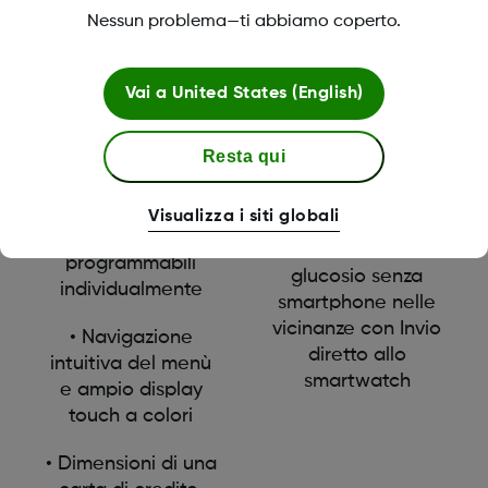
automatici della
Nessun problema—ti abbiamo coperto.
10 giorni +12 ore di
somministrazione
periodo di
di insulina basale
tolleranza per il
in caso di
Vai a
United States (English)
cambio sensore
scostamento
previsto
• Calibrazione
Resta qui
opzionale, anche
• Fino a 16
nel sistema AID
segmenti di tempo
Visualizza i siti globali
basali
• Lettura del
programmabili
glucosio senza
individualmente
smartphone nelle
vicinanze con Invio
• Navigazione
diretto allo
intuitiva del menù
smartwatch
e ampio display
touch a colori
• Dimensioni di una