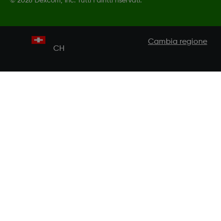
©
2026 Dexcom, Inc. Tutti i diritti riservati.
Cambia regione
CH