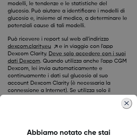
modelli, le tendenze e le statistiche del
glucosio. Può aiutare a identificare i modelli di
glucosio e, insieme al medico, a determinare le
potenziali cause di tali modelli.
Può ricevere i report sul web all'indirizzo
dexcom.clarity.eu
e in viaggio con l'app
Dexcom Clarity.
Deve solo accedere con i suoi
dati Dexcom
. Quando utilizza anche l'app CGM
Dexcom, lei invia automaticamente e
continuamente i dati sul glucosio al suo
account Dexcom Clarity (è necessaria la
connessione a Internet). Se utilizza solo il
ricevitore, carichi i dati su Clarity all'indirizzo
clarity.dexcom.eu almeno una volta ogni 6 mesi,
ma le consigliamo di caricarli più
frequentemente.
Abbiamo notato che stai
Con un codice di condivisione fornito dalla sua