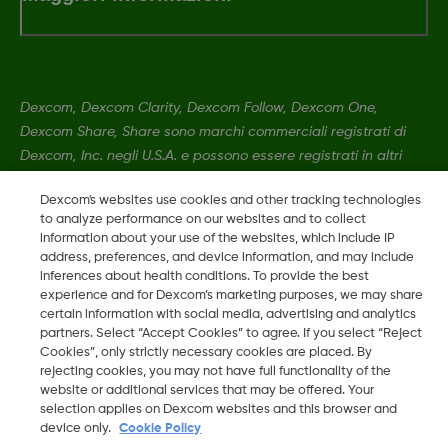
Dexcom, Dexcom Clarity, Dexcom Follow, Dexcom One,
Dexcom Share, Share sono marchi commerciali registrati di
Dexcom, Inc. negli U.S.A. e possono essere registrati in altri
paesi.
Dexcom's websites use cookies and other tracking technologies
to analyze performance on our websites and to collect
information about your use of the websites, which include IP
LBL016812 Rev001
•
MAT-0358 Rev001
address, preferences, and device information, and may include
inferences about health conditions. To provide the best
experience and for Dexcom’s marketing purposes, we may share
©
2026 Dexcom, Inc. Tutti i diritti riservati.
certain information with social media, advertising and analytics
partners. Select “Accept Cookies” to agree. If you select “Reject
Cookies”, only strictly necessary cookies are placed. By
rejecting cookies, you may not have full functionality of the
Cambia regione
website or additional services that may be offered. Your
IT
selection applies on Dexcom websites and this browser and
device only.
Cookie Policy