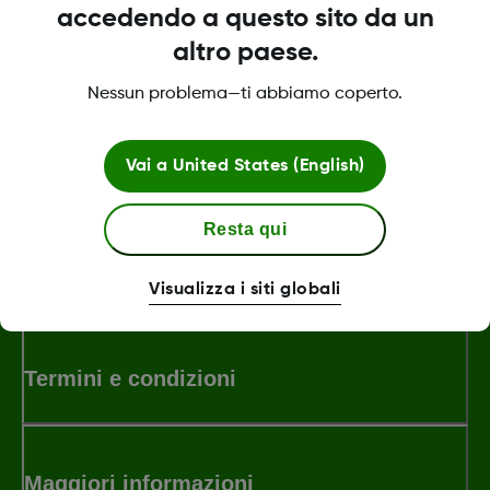
clinica, può autorizzare la clinica ad avere
accedendo a questo sito da un
accesso ai suoi dati durante le visite o in
altro paese.
qualsiasi momento abbia bisogno di assistenza.
Nessun problema—ti abbiamo coperto.
Was this article helpful?
Vai a
United States (English)
Resta qui
MAT-0358 Rev001
Visualizza i siti globali
Termini e condizioni
Maggiori informazioni