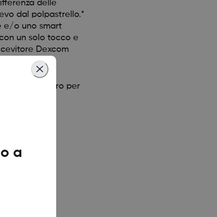
fferenza delle
vo dal polpastrello.*
re e/o uno smart
 con un solo tocco e
 ricevitore Dexcom
ate un glucometro per
o a