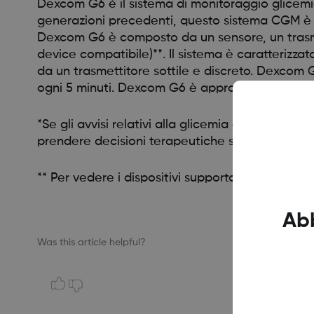
Dexcom G6 è il sistema di monitoraggio glicemi
generazioni precedenti, questo sistema CGM è ca
Dexcom G6 è composto da un sensore, un trasmett
device compatibile)**. Il sistema è caratterizz
da un trasmettitore sottile e discreto. Dexcom 
ogni 5 minuti. Dexcom G6 è approvato per pazien
*Se gli avvisi relativi alla glicemia e le letture
prendere decisioni terapeutiche sul diabete.
** Per vedere i dispositivi supportati più recenti,
Ab
Was this article helpful?