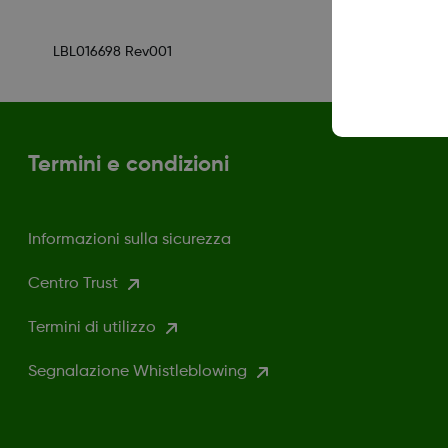
LBL016698 Rev001
Termini e condizioni
Informazioni sulla sicurezza
Centro Trust
Termini di utilizzo
Segnalazione Whistleblowing