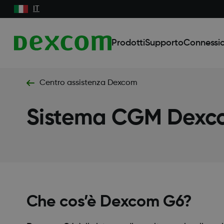
IT
Prodotti
Supporto
Connessio
Centro assistenza Dexcom
Sistema CGM Dexc
Che cos’è Dexcom G6?