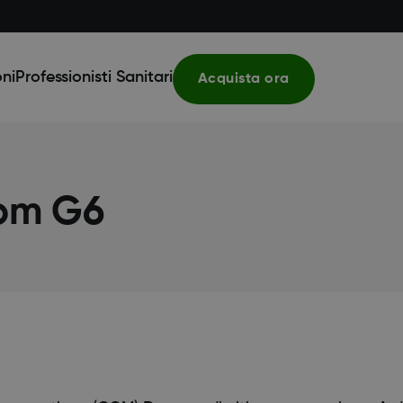
ni
Professionisti Sanitari
Acquista ora
om G6