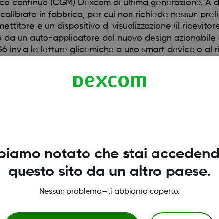
co continuo (CGM) Dexcom di ultima generazione. A di
librato in fabbrica, per cui non richiede nessun prelie
itore e un dispositivo di visualizzazione (il ricevito
ato da un auto-applicatore dal nuovo design azionabile
G6 invia le letture glicemiche a uno smart device o al
ti da 2 anni di età.
 G6 non corrispondono ai sintomi o ai valori previsti, us
 visitate
dexcom.com/compatibility
biamo notato che stai accedend
questo sito da un altro paese.
Nessun problema—ti abbiamo coperto.