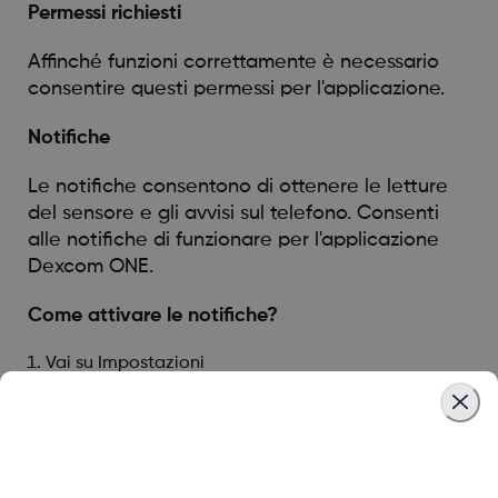
Permessi richiesti
Affinché funzioni correttamente è necessario
consentire questi permessi per l'applicazione.
Notifiche
Le notifiche consentono di ottenere le letture
del sensore e gli avvisi sul telefono. Consenti
alle notifiche di funzionare per l'applicazione
Dexcom ONE.
Come attivare le notifiche?
Vai su Impostazioni
Trova Dexcom ONE nelle app
Premi Notifiche
Attiva le notifiche