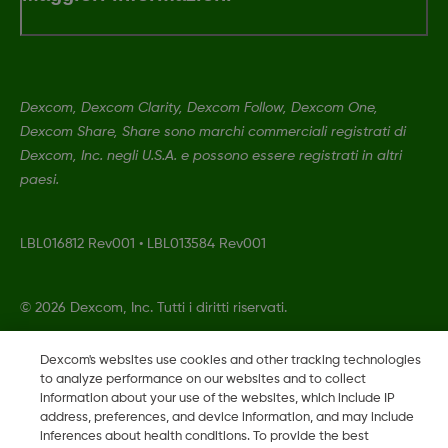
Dexcom, Dexcom Clarity, Dexcom Follow, Dexcom One,
Dexcom Share, Share sono marchi commerciali registrati di
Dexcom, Inc. negli U.S.A. e possono essere registrati in altri
paesi.
LBL016812 Rev001
•
LBL013584 Rev001
©
2026 Dexcom, Inc. Tutti i diritti riservati.
Dexcom's websites use cookies and other tracking technologies
to analyze performance on our websites and to collect
Cambia regione
information about your use of the websites, which include IP
IT
address, preferences, and device information, and may include
inferences about health conditions. To provide the best