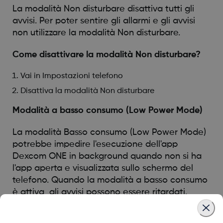
La modalità Non disturbare disattiva tutti gli
avvisi. Per poter sentire gli allarmi e gli avvisi
non utilizzare la modalità Non disturbare.
Come disattivare la modalità Non disturbare?
Vai in Impostazioni telefono
Disattiva la modalità Non disturbare
Modalità a basso consumo (Low Power Mode)
La modalità Basso consumo (Low Power Mode)
potrebbe impedire l'esecuzione dell'app
Dexcom ONE in background quando non si ha
l'app aperta e visualizzata sullo schermo del
telefono. Quando la modalità a basso consumo
è attiva, gli avvisi possono essere ritardati.
Come disattivare la modalità Risparmio