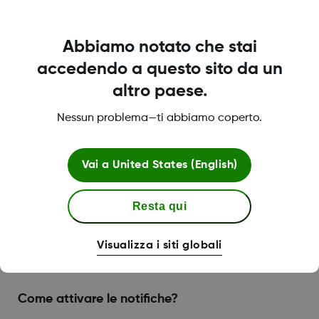
energetico (Low Power Mode)?
Vai in Impostazioni telefono
Abbiamo notato che stai
Premi Batteria
accedendo a questo sito da un
Disattiva la modalità Risparmio energetico
altro paese.
Permessi richiesti
Nessun problema—ti abbiamo coperto.
Affinché funzioni correttamente è necessario
consentire questi permessi per l'applicazione.
Vai a
United States (English)
Notifiche
Resta qui
Le notifiche consentono di ottenere le letture
del sensore e gli avvisi sul telefono. Consenti
Visualizza i siti globali
alle notifiche di funzionare per l'applicazione
Dexcom ONE.
Come attivare le notifiche?