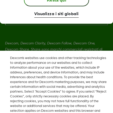
Resta qui
Maggiori informazioni
Visualizza i siti globali
Dexcom, Dexcom Clarity, Dexcom Follow, Dexcom One,
Dexcom Share, Share sono marchi commerciali registrati di
Dexcom, Inc. negli U.S.A. e possono essere registrati in altri
Dexcom's websites use cookies and other tracking technologies
paesi.
to analyze performance on our websites and to collect
information about your use of the websites, which include IP
address, preferences, and device information, and may include
inferences about health conditions. To provide the best
LBL016812 Rev001
•
LBL016698 Rev001
experience and for Dexcom’s marketing purposes, we may share
certain information with social media, advertising and analytics
partners. Select “Accept Cookies” to agree. If you select “Reject
©
2026 Dexcom, Inc. Tutti i diritti riservati.
Cookies”, only strictly necessary cookies are placed. By
rejecting cookies, you may not have full functionality of the
website or additional services that may be offered. Your
selection applies on Dexcom websites and this browser and