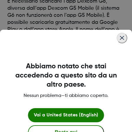
È necessario scaricare l’app Dexcom G6,
diversa dall’app Dexcom G5 Mobile (il sistema
G6 non funzionerà con l’app G5 Mobile). È
possibile scaricarla gratuitamente da Google
Play o dall’app store Apple. Il nome dell’app è
“Dexcom G6”.
Was this article helpful?
Abbiamo notato che stai
accedendo a questo sito da un
altro paese.
LBL016698 Rev001
Nessun problema—ti abbiamo coperto.
Vai a
United States (English)
Termini e condizioni