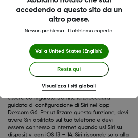
Abbiamo notato che stai
Risposta di Siri
accedendo a questo sito da un
altro paese.
Quando una lettura è disponibile, puoi attivare
Siri utilizzando la frase scelta (vedi le istruzioni
Nessun problema—ti abbiamo coperto.
per l'impostazione della frase sopra) e lei
dovrebbe leggere la tua lettura CGM corrente
e la direzione della freccia di trend.
Vai a
United States (English)
Se non è disponibile una lettura glicemica,
Resta qui
verrà richiesto di controllare l'app Dexcom G6
per ulteriori informazioni.
Visualizza i siti globali
Questa è una funzione opzionale che deve
essere configurata tramite la procedura
guidata di configurazione di Siri nell'app
Dexcom G6. Per utilizzare questa funzione, devi
avere Siri abilitato sul tuo telefono e devi
essere connesso a Internet quando usi Siri su
dispositivi con iOS 13 – 14. Siri risponde solo alla