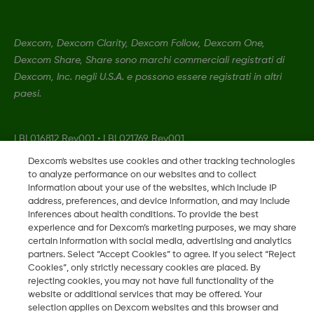
Dexcom, Dexcom Clarity, Dexcom Follow, Dexcom One,
Dexcom Share, Share sono marchi commerciali registrati di
Dexcom, Inc. negli U.S.A. e possono essere registrati in altri
paesi.
LBL016812 Rev001
•
LBL021769 Rev001
Dexcom's websites use cookies and other tracking technologies
to analyze performance on our websites and to collect
©
2026 Dexcom, Inc. Tutti i diritti riservati.
information about your use of the websites, which include IP
address, preferences, and device information, and may include
inferences about health conditions. To provide the best
experience and for Dexcom’s marketing purposes, we may share
Cambia regione
certain information with social media, advertising and analytics
IT
partners. Select “Accept Cookies” to agree. If you select “Reject
Cookies”, only strictly necessary cookies are placed. By
rejecting cookies, you may not have full functionality of the
website or additional services that may be offered. Your
selection applies on Dexcom websites and this browser and