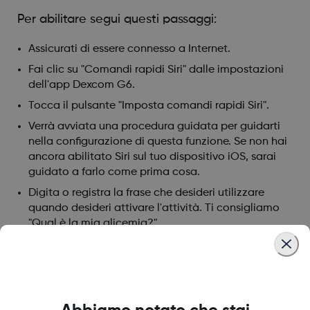
Per abilitare segui questi passaggi:
Assicurati di essere connesso a Internet.
Fai clic su "Comandi rapidi Siri" dalle impostazioni
dell'app Dexcom G6.
Tocca il pulsante "Imposta comandi rapidi Siri".
Verrà avviata una procedura guidata per guidarti
nella configurazione di questa funzione. Se non hai
ancora abilitato Siri sul tuo dispositivo iOS, sarai
guidato a farlo come prima cosa.
Digita o registra la frase che desideri utilizzare
quando desideri attivare l'attività. Ti consigliamo
"Qual è la mia glicemia?".
Dopo aver impostato la frase, vedrai la frase. Qui
hai la possibilità di modificare questa frase, se
necessario.
Una volta pronto, fai clic su "Fine" per salvare.