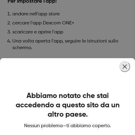
Per impostare l'app:
andare nell'app store
cercare l'app Dexcom ONE+
scaricare e aprire l'app
Una volta aperta l'app, seguire le istruzioni sullo
schermo.
Ci sono impostazioni iPhone/iOS che dovrei o
non dovrei usare con l'app Dexcom ONE+?
Ci sono impostazioni Android/OS che dovrei o
non dovrei usare con l'app Dexcom ONE+?
Abbiamo notato che stai
accedendo a questo sito da un
Was this article helpful?
altro paese.
Nessun problema—ti abbiamo coperto.