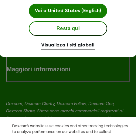
Vai a
United States (English)
LBL-1005393 Rev001
Resta qui
Termini e condizioni
Visualizza i siti globali
Maggiori informazioni
Dexcom, Dexcom Clarity, Dexcom Follow, Dexcom One,
Dexcom Share, Share sono marchi commerciali registrati di
Dexcom, Inc. negli U.S.A. e possono essere registrati in altri
paesi.
Dexcom's websites use cookies and other tracking technologies
to analyze performance on our websites and to collect