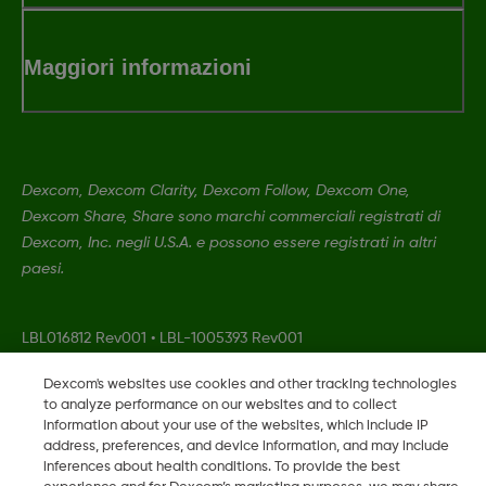
Maggiori informazioni
Dexcom, Dexcom Clarity, Dexcom Follow, Dexcom One,
Dexcom Share, Share sono marchi commerciali registrati di
Dexcom, Inc. negli U.S.A. e possono essere registrati in altri
paesi.
LBL016812 Rev001
•
LBL-1005393 Rev001
Dexcom's websites use cookies and other tracking technologies
to analyze performance on our websites and to collect
©
2026 Dexcom, Inc. Tutti i diritti riservati.
information about your use of the websites, which include IP
address, preferences, and device information, and may include
inferences about health conditions. To provide the best