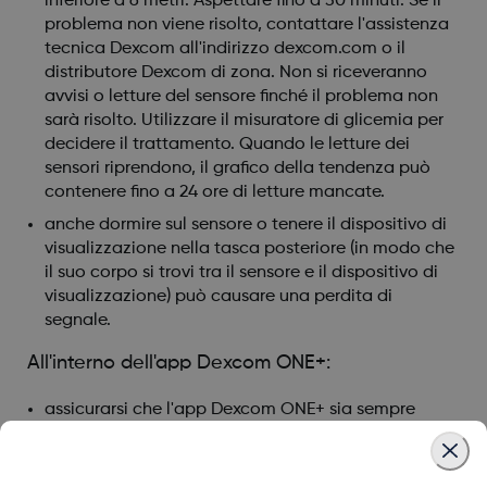
inferiore a 6 metri. Aspettare fino a 30 minuti. Se il
problema non viene risolto, contattare l'assistenza
tecnica Dexcom all'indirizzo dexcom.com o il
distributore Dexcom di zona. Non si riceveranno
avvisi o letture del sensore finché il problema non
sarà risolto. Utilizzare il misuratore di glicemia per
decidere il trattamento. Quando le letture dei
sensori riprendono, il grafico della tendenza può
contenere fino a 24 ore di letture mancate.
anche dormire sul sensore o tenere il dispositivo di
visualizzazione nella tasca posteriore (in modo che
il suo corpo si trovi tra il sensore e il dispositivo di
visualizzazione) può causare una perdita di
segnale.
All'interno dell'app Dexcom ONE+:
assicurarsi che l'app Dexcom ONE+ sia sempre
aperta sul proprio smartphone. Può funzionare in
background, ma se si chiude l'app non si
riceveranno più i valori del glucosio. Aprire l'app