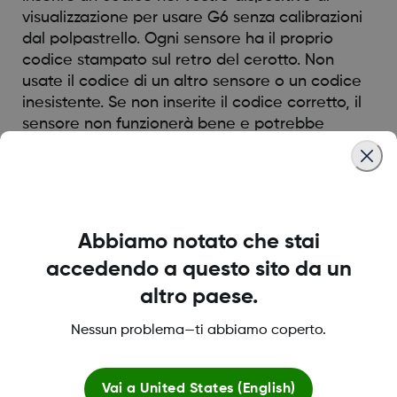
visualizzazione per usare G6 senza calibrazioni
dal polpastrello. Ogni sensore ha il proprio
codice stampato sul retro del cerotto. Non
usate il codice di un altro sensore o un codice
inesistente. Se non inserite il codice corretto, il
sensore non funzionerà bene e potrebbe
essere inaccurato. Se avete perso il codice del
sensore, potete calibrare G6 con i prelievi dal
polpastrello.
Abbiamo notato che stai
Was this article helpful?
accedendo a questo sito da un
altro paese.
Nessun problema—ti abbiamo coperto.
LBL016698 Rev001
Vai a
United States (English)