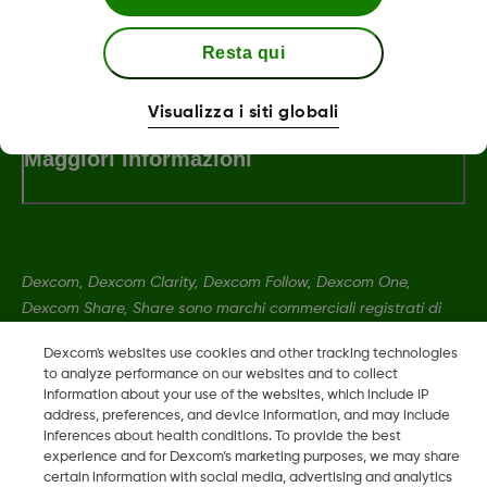
Termini e condizioni
Resta qui
Visualizza i siti globali
Maggiori informazioni
Dexcom, Dexcom Clarity, Dexcom Follow, Dexcom One,
Dexcom Share, Share sono marchi commerciali registrati di
Dexcom, Inc. negli U.S.A. e possono essere registrati in altri
Dexcom's websites use cookies and other tracking technologies
paesi.
to analyze performance on our websites and to collect
information about your use of the websites, which include IP
address, preferences, and device information, and may include
LBL016812 Rev001
•
LBL016698 Rev001
inferences about health conditions. To provide the best
experience and for Dexcom’s marketing purposes, we may share
certain information with social media, advertising and analytics