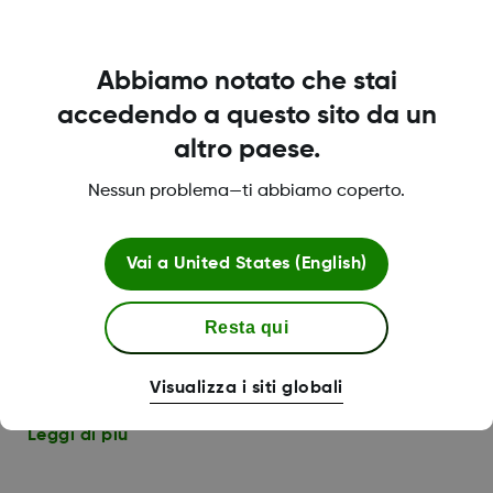
Il mio smartphone è compatibile con l'app Dexcom
Abbiamo notato che stai
ONE?
accedendo a questo sito da un
Una varietà di smartphone iOS e Android è
compatibile con l'app Dexcom ONE.
altro paese.
Nessun problema—ti abbiamo coperto.
Leggi di più
Vai a
United States (English)
Che succede se il mio smartphone NON è
compatibile con Dexcom ONE?
Resta qui
Prima di aggiornare il dispositivo smart o il suo
sistema operativo, controllare su
dexcom.com/compatibility.
Visualizza i siti globali
Leggi di più