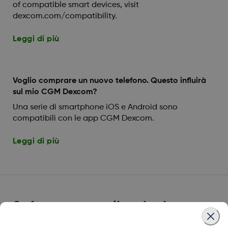
of compatible smart devices, visit
dexcom.com/compatibility.
Leggi di più
Voglio comprare un nuovo telefono. Questo influirà
sul mio CGM Dexcom?
Una serie di smartphone iOS e Android sono
compatibili con le app CGM Dexcom.
Leggi di più
Software e applicazioni
compatibili