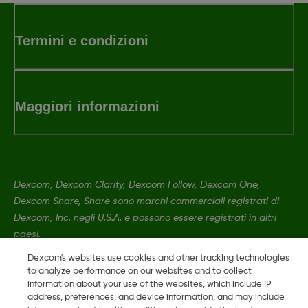
Termini e condizioni
Maggiori informazioni
Dexcom, Dexcom Clarity, Dexcom Follow, Dexcom One,
Dexcom Share, Share sono marchi commerciali registrati di
Dexcom, Inc. negli U.S.A. e possono essere registrati in altri
paesi.
Dexcom's websites use cookies and other tracking technologies
to analyze performance on our websites and to collect
LBL016812 Rev001
information about your use of the websites, which include IP
address, preferences, and device information, and may include