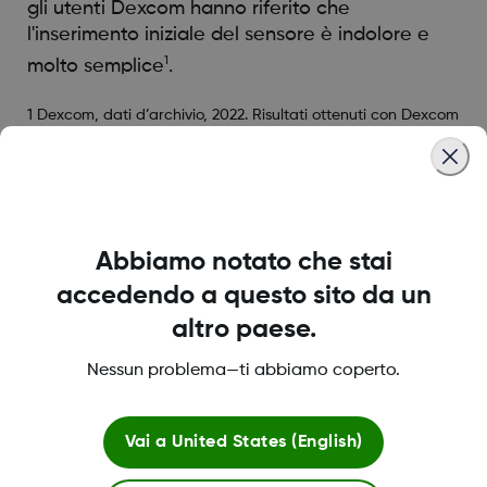
gli utenti Dexcom hanno riferito che
l'inserimento iniziale del sensore è indolore e
1
molto semplice
.
1 Dexcom, dati d’archivio, 2022. Risultati ottenuti con Dexcom
G7, che condivide la stessa piattaforma hardware di Dexcom
ONE+.
Was this article helpful?
Abbiamo notato che stai
accedendo a questo sito da un
altro paese.
Nessun problema—ti abbiamo coperto.
LBL-1005393 Rev001
Vai a
United States (English)
Termini e condizioni