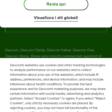
Resta qui
Visualizza i siti globali
Maggiori informazioni
Dexcom, Dexcom Clarity, Dexcom Follow, Dexcom One,
Dexcom Share, Share sono marchi commerciali registrati di
Dexcom, Inc. negli U.S.A. e possono essere registrati in altri
Dexcom's websites use cookies and other tracking technologies
paesi.
to analyze performance on our websites and to collect
information about your use of the websites, which include IP
address, preferences, and device information, and may include
LBL016812 Rev001
•
LBL-1005393 Rev001
inferences about health conditions. To provide the best
experience and for Dexcom’s marketing purposes, we may share
certain information with social media, advertising and analytics
partners. Select “Accept Cookies” to agree. If you select “Reject
©
2026 Dexcom, Inc. Tutti i diritti riservati.
Cookies”, only strictly necessary cookies are placed. By
rejecting cookies, you may not have full functionality of the