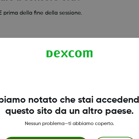
 prima della fine della sessione.
 atteso 10-15 minuti
biamo notato che stai accedend
questo sito da un altro paese.
Nessun problema—ti abbiamo coperto.