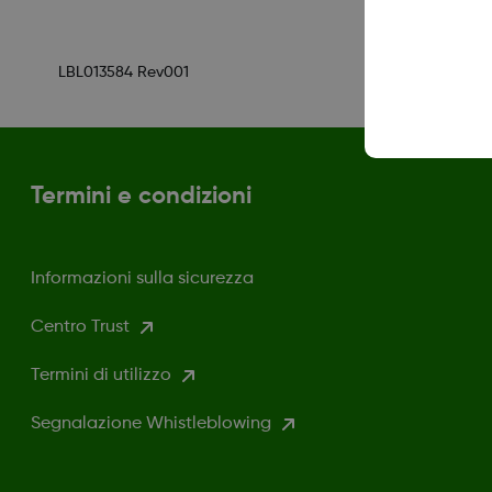
LBL013584 Rev001
Termini e condizioni
Informazioni sulla sicurezza
Centro Trust
Termini di utilizzo
Segnalazione Whistleblowing