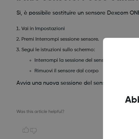
Sì, è possibile sostituire un sensore Dexcom ONE
Vai in Impostazioni
Premi Interrompi sessione sensore.
Segui le istruzioni sullo schermo:
Interrompi la sessione del sensore corrente
Rimuovi il sensore dal corpo
Avvia una nuova sessione del sensore dopo aver
Ab
Was this article helpful?