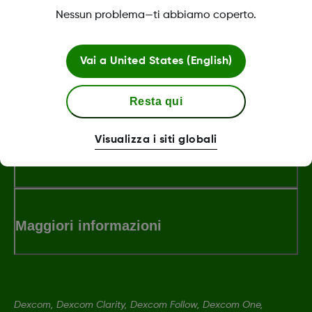
Was this article helpful?
Nessun problema—ti abbiamo coperto.
Vai a
United States (English)
LBL013584 Rev001
Resta qui
Visualizza i siti globali
Termini e condizioni
Maggiori informazioni
Dexcom, Dexcom Clarity, Dexcom Follow, Dexcom One,