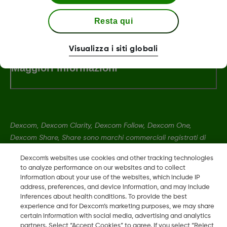
Termini e condizioni
Resta qui
Visualizza i siti globali
Maggiori informazioni
Dexcom, Dexcom Clarity, Dexcom Follow, Dexcom One,
Dexcom Share, Share sono marchi commerciali registrati di
Dexcom, Inc. negli U.S.A. e possono essere registrati in altri
Dexcom's websites use cookies and other tracking technologies
paesi.
to analyze performance on our websites and to collect
information about your use of the websites, which include IP
address, preferences, and device information, and may include
LBL016812 Rev001
•
LBL021895 Rev001
inferences about health conditions. To provide the best
experience and for Dexcom’s marketing purposes, we may share
certain information with social media, advertising and analytics
partners. Select “Accept Cookies” to agree. If you select “Reject
©
2026 Dexcom, Inc. Tutti i diritti riservati.