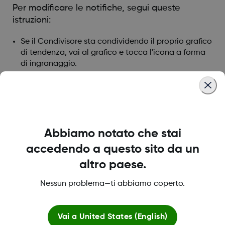
Per modificare le notifiche, segui queste
istruzioni:
Se il Condivisore sta condividendo il proprio grafico
di tendenza, vai al grafico e tocca l'icona a forma
di ingranaggio.
Se il Condivisore non condivide il proprio grafico
delle tendenze, toccare nella visualizzazione
elenco e apportare le modifiche.
Abbiamo notato che stai
Was this article helpful?
accedendo a questo sito da un
altro paese.
Nessun problema—ti abbiamo coperto.
LBL021895 Rev001
Vai a
United States (English)