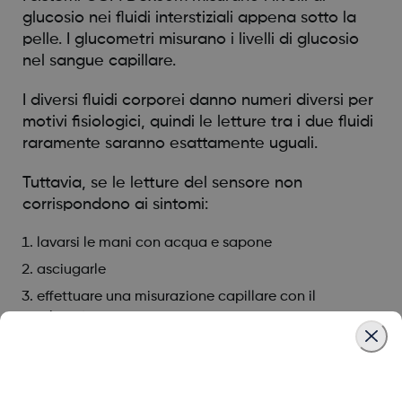
glucosio nei fluidi interstiziali appena sotto la
pelle. I glucometri misurano i livelli di glucosio
nel sangue capillare.
I diversi fluidi corporei danno numeri diversi per
motivi fisiologici, quindi le letture tra i due fluidi
raramente saranno esattamente uguali.
Tuttavia, se le letture del sensore non
corrispondono ai sintomi:
lavarsi le mani con acqua e sapone
asciugarle
effettuare una misurazione capillare con il
misuratore
Se il valore del suo misuratore corrisponde ai
sintomi, lo usi per prendere decisioni sul
trattamento. Per ulteriori informazioni