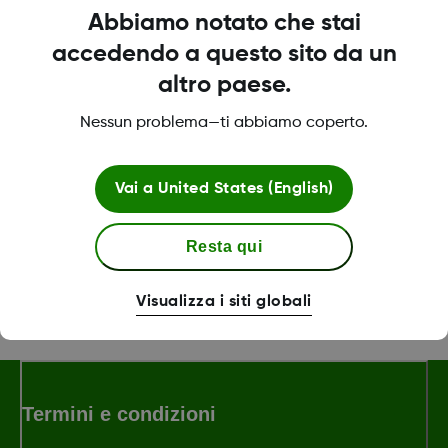
sull'accuratezza del suo sistema Dexcom,
Abbiamo notato che stai
consulti questa pagina:
accedendo a questo sito da un
altro paese.
Dexcom ONE
Nessun problema—ti abbiamo coperto.
Dexcom ONE+
Vai a
United States (English)
Was this article helpful?
Resta qui
Visualizza i siti globali
MAT-0358 Rev001
Termini e condizioni