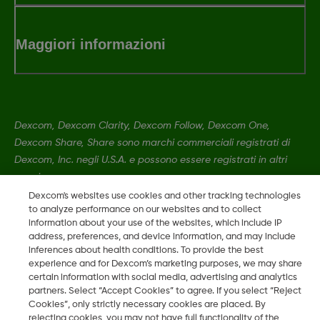
Maggiori informazioni
Dexcom, Dexcom Clarity, Dexcom Follow, Dexcom One,
Dexcom Share, Share sono marchi commerciali registrati di
Dexcom, Inc. negli U.S.A. e possono essere registrati in altri
paesi.
Dexcom's websites use cookies and other tracking technologies
to analyze performance on our websites and to collect
LBL016812 Rev001
•
MAT-0358 Rev001
information about your use of the websites, which include IP
address, preferences, and device information, and may include
inferences about health conditions. To provide the best
experience and for Dexcom’s marketing purposes, we may share
©
2026 Dexcom, Inc. Tutti i diritti riservati.
certain information with social media, advertising and analytics
partners. Select “Accept Cookies” to agree. If you select “Reject
Cookies”, only strictly necessary cookies are placed. By
rejecting cookies, you may not have full functionality of the