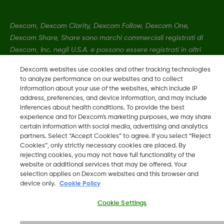
Dexcom, Dexcom Clarity, Dexcom Follow, Dexcom One,
Dexcom Share, Share sono marchi commerciali registrati di
Dexcom, Inc. negli U.S.A. e possono essere registrati in altri
paesi.
Dexcom's websites use cookies and other tracking technologies
to analyze performance on our websites and to collect
information about your use of the websites, which include IP
LBL016812 Rev001
•
LBL-1000444 Rev001
address, preferences, and device information, and may include
inferences about health conditions. To provide the best
experience and for Dexcom’s marketing purposes, we may share
©
2026 Dexcom, Inc. Tutti i diritti riservati.
certain information with social media, advertising and analytics
partners. Select “Accept Cookies” to agree. If you select “Reject
Cookies”, only strictly necessary cookies are placed. By
rejecting cookies, you may not have full functionality of the
website or additional services that may be offered. Your
Cambia regione
IT
selection applies on Dexcom websites and this browser and
device only.
Cookie Policy
Cookie Settings