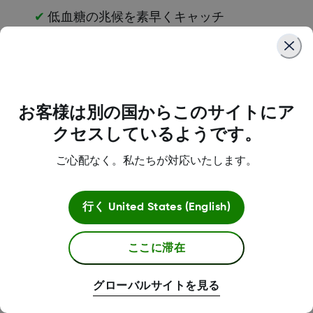
✔
低血糖の兆候を素早くキャッチ
✔
文字盤にグルコース値を常時表示可能
✔
防水性能でプールでの水泳中も装着可能
お客様は別の国からこのサイトにア
クセスしているようです。
カスタマイズ可能な文字盤表示
ご心配なく。私たちが対応いたします。
Apple Watchの文字盤にぐるk-す値情報を
行く
United States (English)
コンプリケーションとして追加可能。時刻
を見るのと同じように、グルコース値を一
ここに滞在
目で確認できます。
✔
多彩な文字盤デザインに対応
グローバルサイトを見る