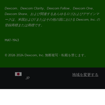
Dexcom、Dexcom Clarity、Dexcom Follow、Dexcom One、
Dexcom Share、および関連するあらゆるロゴおよびデザインマ
ークは、米国および/またはその他の国における Dexcom, Inc. の
登録商標または商標です。
MAT-1943
©
2026 2024 Dexcom, Inc. 無断複写・転載を禁じます。
地域を変更する
JP