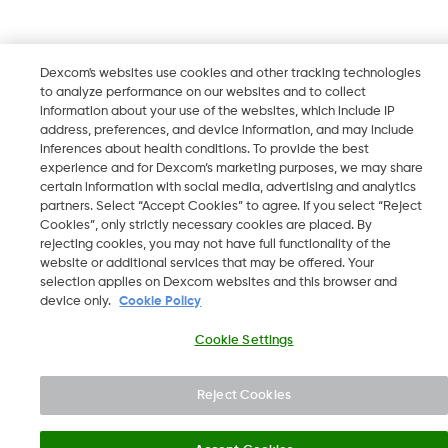
Dexcom's websites use cookies and other tracking technologies
to analyze performance on our websites and to collect
information about your use of the websites, which include IP
address, preferences, and device information, and may include
inferences about health conditions. To provide the best
experience and for Dexcom’s marketing purposes, we may share
certain information with social media, advertising and analytics
partners. Select “Accept Cookies” to agree. If you select “Reject
Cookies”, only strictly necessary cookies are placed. By
rejecting cookies, you may not have full functionality of the
website or additional services that may be offered. Your
selection applies on Dexcom websites and this browser and
device only.
Cookie Policy
Cookie Settings
Reject Cookies