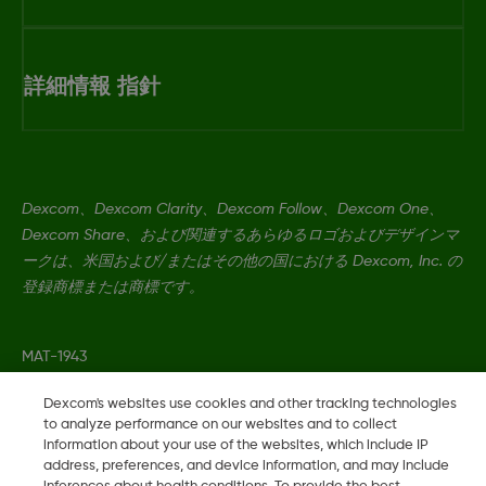
詳細情報 指針
Dexcom、Dexcom Clarity、Dexcom Follow、Dexcom One、
Dexcom Share、および関連するあらゆるロゴおよびデザインマ
ークは、米国および/またはその他の国における Dexcom, Inc. の
登録商標または商標です。
MAT-1943
Dexcom's websites use cookies and other tracking technologies
to analyze performance on our websites and to collect
©
2026 2024 Dexcom, Inc. 無断複写・転載を禁じます。
information about your use of the websites, which include IP
address, preferences, and device information, and may include