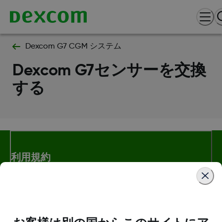
Dexcom G7 CGM システム
Dexcom G7センサーを交換
する
利用規約
詳細情報 指針