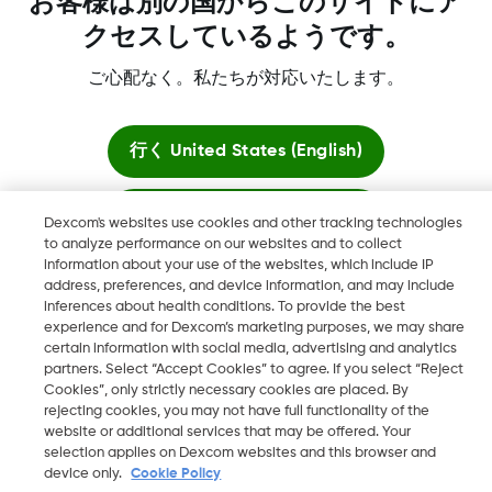
お客様は別の国からこのサイトにア
クセスしているようです。
ご心配なく。私たちが対応いたします。
Dexcom、Dexcom Clarity、Dexcom Follow、Dexcom One、
Dexcom Share、および関連するあらゆるロゴおよびデザインマ
ークは、米国および/またはその他の国における Dexcom, Inc. の
行く
United States (English)
登録商標または商標です。
ここに滞在
Dexcom's websites use cookies and other tracking technologies
MAT-1943
to analyze performance on our websites and to collect
information about your use of the websites, which include IP
グローバルサイトを見る
address, preferences, and device information, and may include
©
2026 2024 Dexcom, Inc. 無断複写・転載を禁じます。
inferences about health conditions. To provide the best
experience and for Dexcom’s marketing purposes, we may share
certain information with social media, advertising and analytics
partners. Select “Accept Cookies” to agree. If you select “Reject
Cookies”, only strictly necessary cookies are placed. By
地域を変更する
rejecting cookies, you may not have full functionality of the
JP
website or additional services that may be offered. Your
selection applies on Dexcom websites and this browser and
device only.
Cookie Policy