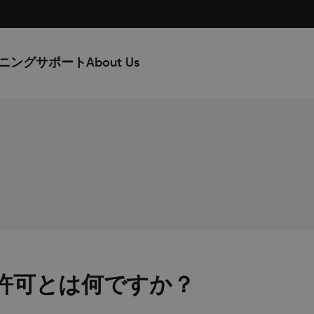
ニング
サポート
About Us
] の許可とは何ですか？