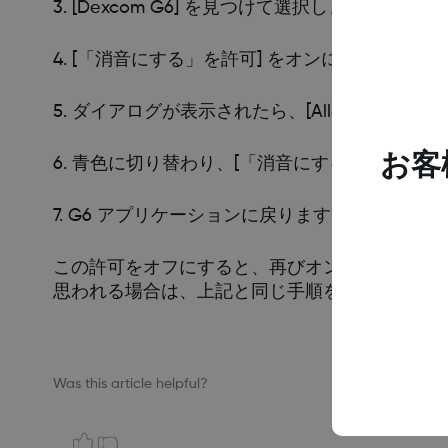
3. [Dexcom G6] を見つけて選択します
4. [「消音にする」を許可] をオンに切り替えます
5. ダイアログが表示されたら、[Allow (許可)] 
お客
6. 青色に切り替わり、[「消音にする」の許可]
7. G6 アプリケーションに戻ります
この許可をオフにすると、再びオンにしてアプ
思われる場合は、上記と同じ手順を実行するか、
Was this article helpful?