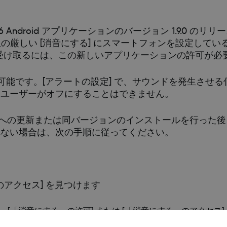
G6 Android アプリケーションのバージョン 1.9.0 の
限の厳しい [消音にする] にスマートフォンを設定して
必ず受け取るには、この新しいアプリケーションの許可が必
可能です。[アラートの設定] で、サウンドを発生させ
、ユーザーがオフにすることはできません。
 1.9.0 への更新または同バージョンのインストールを行っ
れない場合は、次の手順に従ってください。
のアクセス] を見つけます
ら、[「消音にする」の許可] または [「消音にする」のアクセス