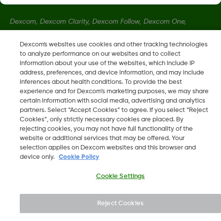
Dexcom, Dexcom Clarity, Dexcom Follow, Dexcom One,
Dexcom Share 및 모든 관련 로고와 디자인 마크는 미국 및/또는
Dexcom's websites use cookies and other tracking technologies
기타 국가에서 사용하는 Dexcom, Inc.의 등록 상표 또는 상표입니
to analyze performance on our websites and to collect
다
information about your use of the websites, which include IP
address, preferences, and device information, and may include
inferences about health conditions. To provide the best
MAT-1912, LBL-1004350 Rev001
•
LBL016375 Rev001
experience and for Dexcom’s marketing purposes, we may share
certain information with social media, advertising and analytics
partners. Select “Accept Cookies” to agree. If you select “Reject
Cookies”, only strictly necessary cookies are placed. By
©
2026 Dexcom, Inc. 모든 권리 보유.
rejecting cookies, you may not have full functionality of the
website or additional services that may be offered. Your
selection applies on Dexcom websites and this browser and
device only.
Cookie Policy
지역 변경
KR
Cookie Settings
Reject Cookies