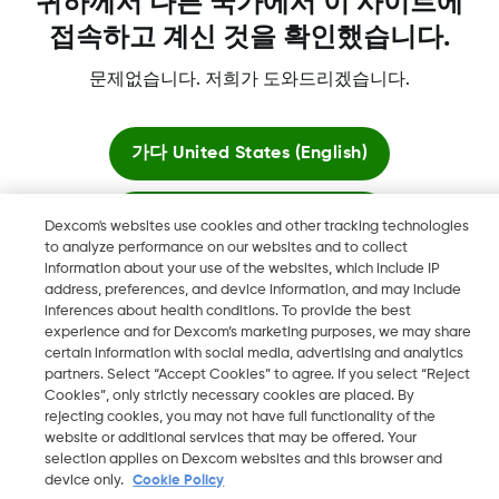
귀하께서 다른 국가에서 이 사이트에
접속하고 계신 것을 확인했습니다.
Dexcom, Dexcom Clarity, Dexcom Follow, Dexcom One,
문제없습니다. 저희가 도와드리겠습니다.
Dexcom Share 및 모든 관련 로고와 디자인 마크는 미국 및/또는
기타 국가에서 사용하는 Dexcom, Inc.의 등록 상표 또는 상표입니
가다
United States (English)
다
여기 머무르세요
MAT-1912, LBL-1004350 Rev001
Dexcom's websites use cookies and other tracking technologies
to analyze performance on our websites and to collect
information about your use of the websites, which include IP
글로벌 사이트 보기
address, preferences, and device information, and may include
©
2026 Dexcom, Inc. 모든 권리 보유.
inferences about health conditions. To provide the best
experience and for Dexcom’s marketing purposes, we may share
certain information with social media, advertising and analytics
partners. Select “Accept Cookies” to agree. If you select “Reject
지역 변경
Cookies”, only strictly necessary cookies are placed. By
KR
rejecting cookies, you may not have full functionality of the
website or additional services that may be offered. Your
selection applies on Dexcom websites and this browser and
device only.
Cookie Policy