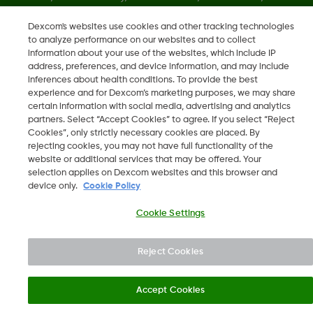
Dexcom Share 및 모든 관련 로고와 디자인 마크는 미국 및/또는
Dexcom's websites use cookies and other tracking technologies
기타 국가에서 사용하는 Dexcom, Inc.의 등록 상표 또는 상표입니
to analyze performance on our websites and to collect
다
information about your use of the websites, which include IP
address, preferences, and device information, and may include
inferences about health conditions. To provide the best
MAT-1912, LBL-1004350 Rev001
•
LBL016375 Rev001
experience and for Dexcom’s marketing purposes, we may share
certain information with social media, advertising and analytics
partners. Select “Accept Cookies” to agree. If you select “Reject
Cookies”, only strictly necessary cookies are placed. By
©
2026 Dexcom, Inc. 모든 권리 보유.
rejecting cookies, you may not have full functionality of the
website or additional services that may be offered. Your
selection applies on Dexcom websites and this browser and
device only.
Cookie Policy
지역 변경
KR
Cookie Settings
Reject Cookies
Accept Cookies