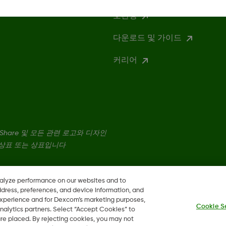
호환성
다운로드 및 가이드
커리어
excom Share 및 모든 관련 로고와 디자인
록 상표 또는 상표입니다
nalyze performance on our websites and to
ddress, preferences, and device information, and
 experience and for Dexcom’s marketing purposes,
Cookie S
nalytics partners. Select “Accept Cookies” to
 are placed. By rejecting cookies, you may not