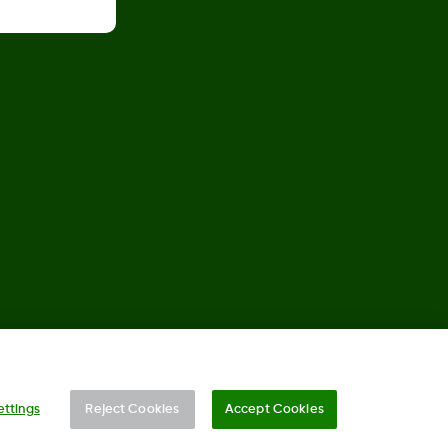
©
2026 Dexcom, Inc. 모든 권리 보유.
ettings
Reject Cookies
Accept Cookies