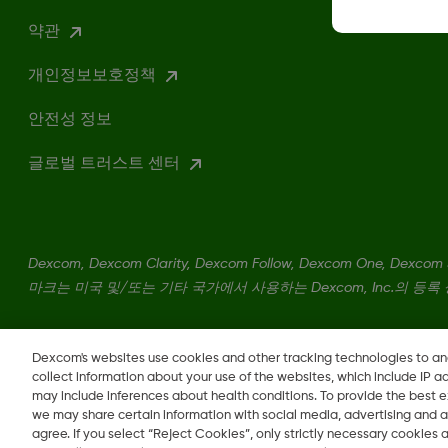
약관
개인정보보호정책
안전성 정보
글로벌 트러스트 센터
Dexcom, Dexcom Clarity, Dexcom Follow, Dexcom One, D
마크는 미국 및/또는 기타 국가에서 사용하는 Dexcom, Inc.의 등
MAT-1912, LBL-1004350 Rev001
•
MAT-1684
Dexcom's websites use cookies and other tracking technologies to a
collect information about your use of the websites, which include IP a
may include inferences about health conditions. To provide the best
we may share certain information with social media, advertising and a
agree. If you select “Reject Cookies”, only strictly necessary cookies