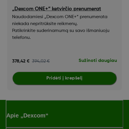
„Dexcom ONE+“ ketvirčio prenumerat
Naudodamiesi „Dexcom ONE+“ prenumerata
niekada nepritrūksite reikmenų.
Patikrinkite suderinamumą su savo išmaniuoju
telefonu.
Sužinoti daugiau
378,42 €
394,02 €
Pridėti į krepšelį
Apie „Dexcom“