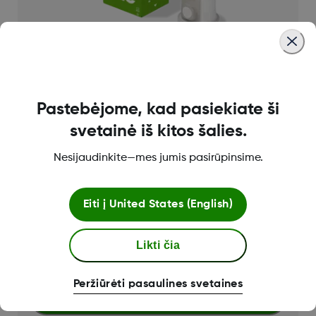
Pastebėjome, kad pasiekiate ši
„Dexcom ONE+“ mėnesio prenumerata
svetainė iš kitos šalies.
Naudodamiesi „Dexcom ONE+“ prenumerata
Nesijaudinkite—mes jumis pasirūpinsime.
niekada nepritrūksite reikmenų.
Patikrinkite suderinamumą su savo išmaniuoju
telefonu.
Eiti į
United States (English)
Likti čia
Sužinoti daugiau
130,46 €
131,34 €
Peržiūrėti pasaulines svetaines
Pridėti į krepšelį