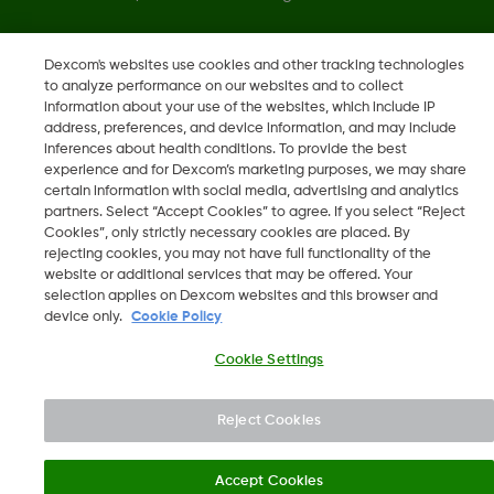
Dexcom's websites use cookies and other tracking technologies
Keisti regioną
to analyze performance on our websites and to collect
LT
information about your use of the websites, which include IP
address, preferences, and device information, and may include
inferences about health conditions. To provide the best
experience and for Dexcom’s marketing purposes, we may share
certain information with social media, advertising and analytics
partners. Select “Accept Cookies” to agree. If you select “Reject
Cookies”, only strictly necessary cookies are placed. By
rejecting cookies, you may not have full functionality of the
website or additional services that may be offered. Your
selection applies on Dexcom websites and this browser and
device only.
Cookie Policy
Cookie Settings
Reject Cookies
Accept Cookies