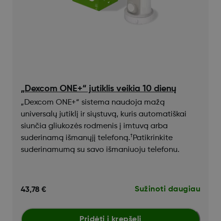
​​​„Dexcom ONE+“ jutiklis veikia 10 dienų
„Dexcom ONE+“ sistema naudoja mažą
universalų jutiklį ir siųstuvą, kuris automatiškai
siunčia gliukozės rodmenis į imtuvą arba
†
suderinamą išmanųjį telefoną.
Patikrinkite
suderinamumą su savo išmaniuoju telefonu.
Sužinoti daugiau
43,78 €
Pridėti į krepšelį