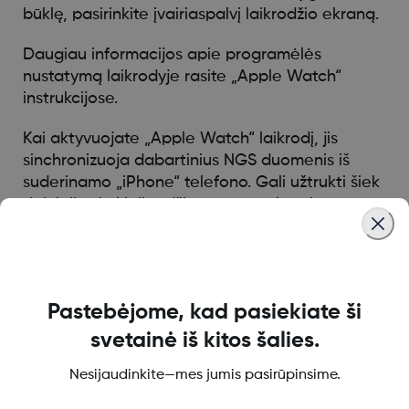
būklę, pasirinkite įvairiaspalvį laikrodžio ekraną.
Daugiau informacijos apie programėlės
nustatymą laikrodyje rasite „Apple Watch“
instrukcijose.
Kai aktyvuojate „Apple Watch“ laikrodį, jis
sinchronizuoja dabartinius NGS duomenis iš
suderinamo „iPhone“ telefono. Gali užtrukti šiek
tiek laiko, kol laikrodžio programėlė arba
valdiklis parodys dabartinę informaciją.
Siekdami geriausių rezultatų, įdėkite „Dexcom
ONE+“ programėlę į „Dock“ ir įjunkite jos
atnaujinimą fone.
Pastebėjome, kad pasiekiate ši
„Apple Watch“ laikrodis palaiko ryšį tik su
svetainė iš kitos šalies.
suderinamu „iPhone“ telefonu, bet ne su
„Dexcom“ NGS prietaisu. Jei laikrodis nebus
Nesijaudinkite—mes jumis pasirūpinsime.
prijungtas prie suderinamo „iPhone“ telefono,