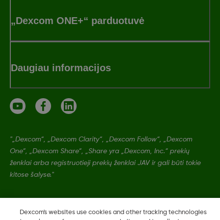
„Dexcom ONE+“ parduotuvė
Daugiau informacijos
"„Dexcom“, „Dexcom Clarity“, „Dexcom Follow“, „Dexcom
One“, „Dexcom Share“, „Share yra „Dexcom, Inc.“ prekių
ženklai arba registruotieji prekių ženklai JAV ir gali būti tokie
kitose šalyse."
LBL-1005511 Rev001
Dexcom's websites use cookies and other tracking technologies