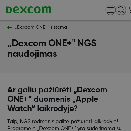
„Dexcom ONE+" sistema
„Dexcom ONE+" NGS
naudojimas
Ar galiu pažiūrėti „Dexcom
ONE+“ duomenis „Apple
Watch“ laikrodyje?
Taip, NGS rodmenis galite pažiūrėti laikrodyje!
Programėlė „Dexcom ONE+“ yra suderinama su