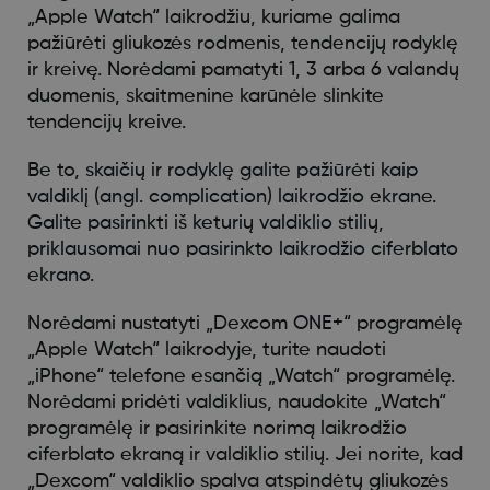
„Apple Watch“ laikrodžiu, kuriame galima
pažiūrėti gliukozės rodmenis, tendencijų rodyklę
ir kreivę. Norėdami pamatyti 1, 3 arba 6 valandų
duomenis, skaitmenine karūnėle slinkite
tendencijų kreive.
Be to, skaičių ir rodyklę galite pažiūrėti kaip
valdiklį (angl. complication) laikrodžio ekrane.
Galite pasirinkti iš keturių valdiklio stilių,
priklausomai nuo pasirinkto laikrodžio ciferblato
ekrano.
Norėdami nustatyti „Dexcom ONE+“ programėlę
„Apple Watch“ laikrodyje, turite naudoti
„iPhone“ telefone esančią „Watch“ programėlę.
Norėdami pridėti valdiklius, naudokite „Watch“
programėlę ir pasirinkite norimą laikrodžio
ciferblato ekraną ir valdiklio stilių. Jei norite, kad
„Dexcom“ valdiklio spalva atspindėtų gliukozės