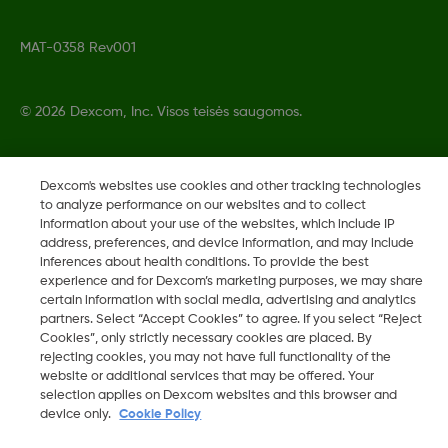
MAT-0358 Rev001
©
2026 Dexcom, Inc. Visos teisės saugomos.
Dexcom's websites use cookies and other tracking technologies
Keisti regioną
to analyze performance on our websites and to collect
LT
information about your use of the websites, which include IP
address, preferences, and device information, and may include
inferences about health conditions. To provide the best
experience and for Dexcom’s marketing purposes, we may share
certain information with social media, advertising and analytics
partners. Select “Accept Cookies” to agree. If you select “Reject
Cookies”, only strictly necessary cookies are placed. By
rejecting cookies, you may not have full functionality of the
website or additional services that may be offered. Your
selection applies on Dexcom websites and this browser and
device only.
Cookie Policy