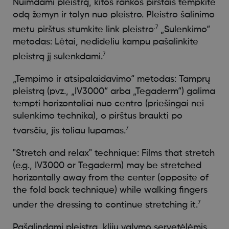
Nuimdami pleistrą, kitos rankos pirštais tempkite
odą žemyn ir tolyn nuo pleistro. Pleistro šalinimo
.7
metu pirštus stumkite link pleistro
„Sulenkimo“
metodas: Lėtai, nedideliu kampu pašalinkite
7
pleistrą jį sulenkdami.
„Tempimo ir atsipalaidavimo“ metodas: Tamprų
pleistrą (pvz., „IV3000“ arba „Tegaderm“) galima
tempti horizontaliai nuo centro (priešingai nei
sulenkimo technika), o pirštus braukti po
7
tvarsčiu, jis toliau lupamas.
"Stretch and relax" technique: Films that stretch
(e.g., IV3000 or Tegaderm) may be stretched
horizontally away from the center (opposite of
the fold back technique) while walking fingers
7
under the dressing to continue stretching it.
Pašalindami pleistrą, klijų valymo servetėlėmis