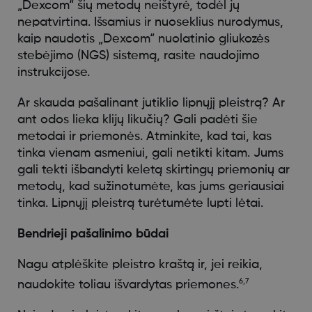
„Dexcom“ šių metodų neištyrė, todėl jų
nepatvirtina. Išsamius ir nuoseklius nurodymus,
kaip naudotis „Dexcom“ nuolatinio gliukozės
stebėjimo (NGS) sistemą, rasite naudojimo
instrukcijose.
Ar skauda pašalinant jutiklio lipnųjį pleistrą? Ar
ant odos lieka klijų likučių? Gali padėti šie
metodai ir priemonės. Atminkite, kad tai, kas
tinka vienam asmeniui, gali netikti kitam. Jums
gali tekti išbandyti keletą skirtingų priemonių ar
metodų, kad sužinotumėte, kas jums geriausiai
tinka. Lipnųjį pleistrą turėtumėte lupti lėtai.
Bendrieji pašalinimo būdai
Nagu atplėškite pleistro kraštą ir, jei reikia,
6,7
naudokite toliau išvardytas priemones.