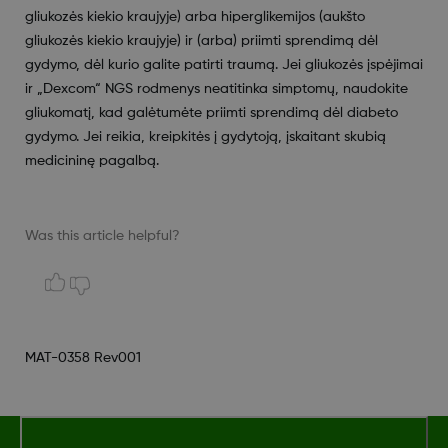
gliukozės kiekio kraujyje) arba hiperglikemijos (aukšto
gliukozės kiekio kraujyje) ir (arba) priimti sprendimą dėl
gydymo, dėl kurio galite patirti traumą. Jei gliukozės įspėjimai
ir „Dexcom“ NGS rodmenys neatitinka simptomų, naudokite
gliukomatį, kad galėtumėte priimti sprendimą dėl diabeto
gydymo. Jei reikia, kreipkitės į gydytoją, įskaitant skubią
medicininę pagalbą.
Was this article helpful?
MAT-0358 Rev001