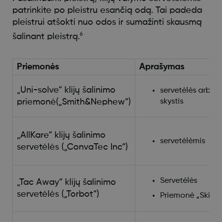
patrinkite po pleistru esančią odą. Tai padeda
pleistrui atšokti nuo odos ir sumažinti skausmą
6
šalinant pleistrą.
Priemonės
Aprašymas
„Uni-solve“ klijų šalinimo
servetėlės arba
priemonė(„Smith&Nephew“)
skystis
„AllKare“ klijų šalinimo
servetėlėmis
servetėlės („ConvaTec Inc“)
Servetėlės
„Tac Away“ klijų šalinimo
servetėlės („Torbot“)
Priemonė „Skin T