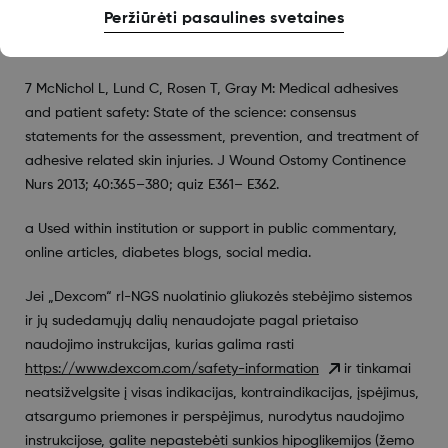
Peržiūrėti pasaulines svetaines
Continuous Glucose Monitors. 3rd ed. Denver: Children’s
Diabetes Research Foundation, 2016.
7 McNichol L, Lund C, Rosen T, Gray M: Medical adhesives
and patient safety: State of the science: consensus
statements for the assessment, prevention, and treatment of
adhesive related skin injuries. J Wound Ostomy Continence
Nurs 2013; 40:365–380; quiz E361– E362.
a Used within institution or support in public commentary,
online articles, diabetes blogs, social media.
Jei „Dexcom“ rl-NGS nuolatinio gliukozės stebėjimo sistemos
ir jų sudedamųjų dalių nenaudojate pagal prietaiso
naudojimo instrukcijas, kurias galima rasti
https://www.dexcom.com/safety-information
ir tinkamai
neatsižvelgsite į visas indikacijas, kontraindikacijas, įspėjimus,
atsargumo priemones ir perspėjimus, nurodytus naudojimo
instrukcijose, galite nepastebėti sunkios hipoglikemijos (žemo