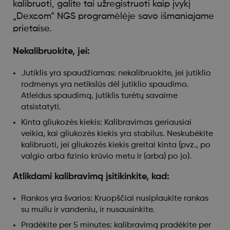
kalibruoti, galite tai užregistruoti kaip įvykį
„Dexcom“ NGS programėlėje savo išmaniajame
prietaise.
Nekalibruokite, jei:
Jutiklis yra spaudžiamas: nekalibruokite, jei jutiklio
rodmenys yra netikslūs dėl jutiklio spaudimo.
Atleidus spaudimą, jutiklis turėtų savaime
atsistatyti.
Kinta gliukozės kiekis: Kalibravimas geriausiai
veikia, kai gliukozės kiekis yra stabilus. Neskubėkite
kalibruoti, jei gliukozės kiekis greitai kinta (pvz., po
valgio arba fizinio krūvio metu ir (arba) po jo).
Atlikdami kalibravimą įsitikinkite, kad:
Rankos yra švarios: Kruopščiai nusiplaukite rankas
su muilu ir vandeniu, ir nusausinkite.
Pradėkite per 5 minutes: kalibravimą pradėkite per