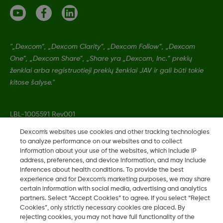
"„Dexcom“, „Dexcom Clarity“, „Dexcom Follow“, „Dexcom
One“, „Dexcom Share“, „Share yra „Dexcom, Inc.“ prekių
ženklai arba registruotieji prekių ženklai JAV ir gali būti tokie
kitose šalyse."
LBL-1005591 Rev001
Dexcom's websites use cookies and other tracking technologies
to analyze performance on our websites and to collect
©
2026 Dexcom, Inc. Visos teisės saugomos.
information about your use of the websites, which include IP
address, preferences, and device information, and may include
inferences about health conditions. To provide the best
experience and for Dexcom’s marketing purposes, we may share
Keisti regioną
certain information with social media, advertising and analytics
LT
partners. Select “Accept Cookies” to agree. If you select “Reject
Cookies”, only strictly necessary cookies are placed. By
rejecting cookies, you may not have full functionality of the