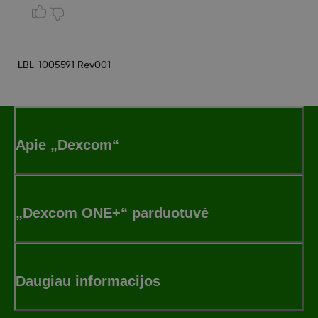
LBL-1005591 Rev001
Apie „Dexcom“
„Dexcom ONE+“ parduotuvė
Daugiau informacijos