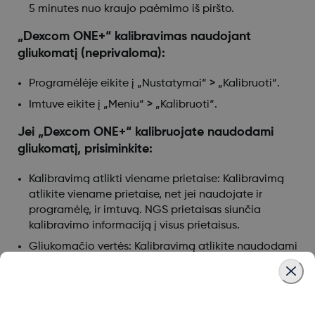
5 minutes nuo kraujo paėmimo iš piršto.
„Dexcom ONE+“ kalibravimas naudojant
gliukomatį (neprivaloma):
Programėlėje eikite į „Nustatymai“ > „Kalibruoti“.
Imtuve eikite į „Meniu“ > „Kalibruoti“.
Jei „Dexcom ONE+“ kalibruojate naudodami
gliukomatį, prisiminkite:
Kalibravimą atlikti viename prietaise: Kalibravimą
atlikite viename prietaise, net jei naudojate ir
programėlę, ir imtuvą. NGS prietaisas siunčia
kalibravimo informaciją į visus prietaisus.
Gliukomačio vertės: Kalibravimą atlikite naudodami
gliukomatį tik tuo atveju, kai gliukozės vertės yra
nuo 2,2 mmol/l iki 22,2 mmol/l.
Įspėjimas „Kalibravimas nenaudojamas“: Jei
gaunate įspėjimą „Kalibravimas nenaudojamas“,