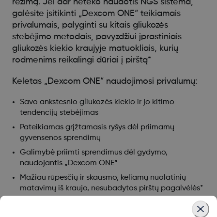
režimą. Jei dar neteko naudotis NGS sistema,
galėsite įsitikinti „Dexcom ONE“ teikiamais
privalumais, palyginti su kitais gliukozės
stebėjimo metodais, pavyzdžiui įprastiniais
gliukozės kiekio kraujyje matuokliais, kurių
rodmenims reikalingi dūriai į pirštą*
Keletas „Dexcom ONE“ naudojimosi privalumų:
Savo ankstesnio gliukozės kiekio ir jo kitimo
tendencijų stebėjimas
Pateikiamas grįžtamasis ryšys dėl priimamų
gyvensenos sprendimų
Galimybė priimti sprendimus dėl gydymo,
naudojantis „Dexcom ONE“
Mažiau rūpesčių ir skausmo, keliamų nuolatinių
matavimų iš kraujo, nesubadytos pirštų pagalvėlės*
*Jei „Dexcom ONE“ pateikiami rodmenys ir