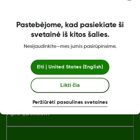
įspėjimai dėl gliukozės ir neatitinka simptomų ar
lūkesčių, priimdami sprendimus dėl diabeto
gydymo remkitės gliukozės kiekio kraujyje
matuoklio rodmenimis.
Pastebėjome, kad pasiekiate ši
svetainė iš kitos šalies.
Nesijaudinkite—mes jumis pasirūpinsime.
Was this article helpful?
Eiti į
United States (English)
Likti čia
LBL021329 Rev001
Peržiūrėti pasaulines svetaines
Apie „Dexcom“