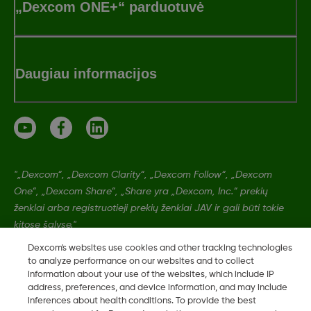
„Dexcom ONE+“ parduotuvė
Daugiau informacijos
"„Dexcom“, „Dexcom Clarity“, „Dexcom Follow“, „Dexcom
One“, „Dexcom Share“, „Share yra „Dexcom, Inc.“ prekių
ženklai arba registruotieji prekių ženklai JAV ir gali būti tokie
kitose šalyse."
Dexcom's websites use cookies and other tracking technologies
to analyze performance on our websites and to collect
LBL021329 Rev001
information about your use of the websites, which include IP
address, preferences, and device information, and may include
inferences about health conditions. To provide the best