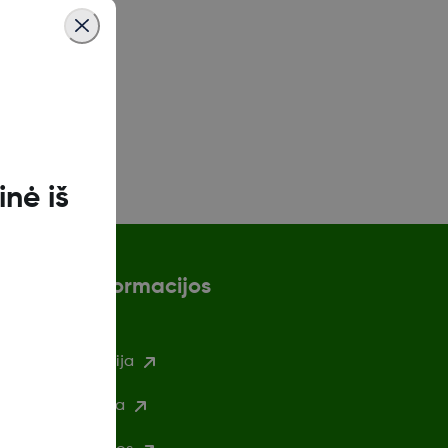
sta.
nė iš
Daugiau informacijos
augos informacija
rivatumo politika