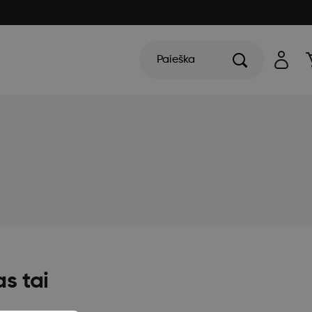
Paieška
s tai