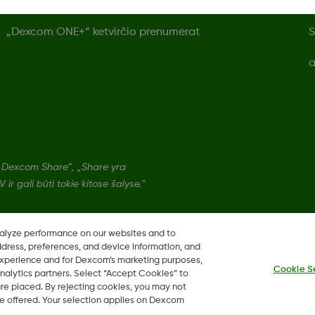
„Dexcom ONE+“ mėnesio prenumerata
N
„Dexcom ONE+“ ketvirčio prenumerat
S
a
„Dexcom Share“, „Share yra
ir gali būti tokie kitose šalyse."
nalyze performance on our websites and to
ddress, preferences, and device information, and
 experience and for Dexcom’s marketing purposes,
Cookie S
nalytics partners. Select “Accept Cookies” to
 are placed. By rejecting cookies, you may not
 be offered. Your selection applies on Dexcom