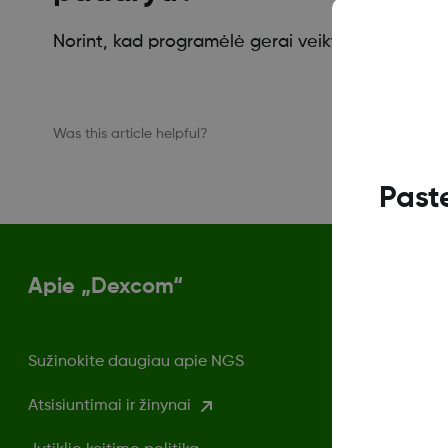
Norint, kad programėlė gerai veiktų, rekomenduojam
Was this article helpful?
Past
Apie „Dexcom“
Sužinokite daugiau apie NGS
Atsisiuntimai ir žinynai