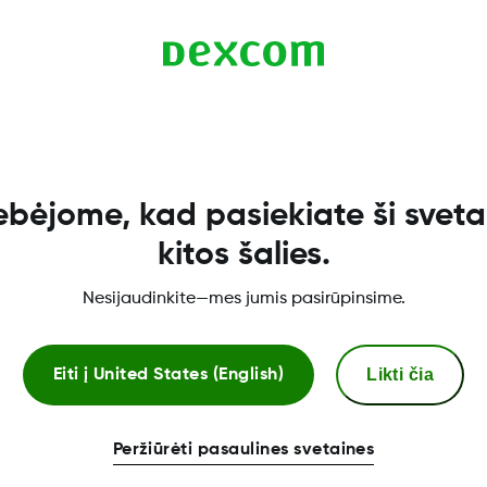
e ją atnaujinti į naujausią versiją, kai tik ji bus išlei
ebėjome, kad pasiekiate ši svetai
kitos šalies.
Nesijaudinkite—mes jumis pasirūpinsime.
„Dexcom ONE+“ parduotuvė
Likti čia
Eiti į
United States (English)
Dexcom ONE+ jutiklis
S
„Dexcom ONE+“ imtuvas
P
Peržiūrėti pasaulines svetaines