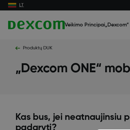
LT
Veikimo Principai
„Dexcom“ 
Produktų DUK
„Dexcom ONE“ mobil
Kas bus, jei neatnaujinsiu 
padaryti?