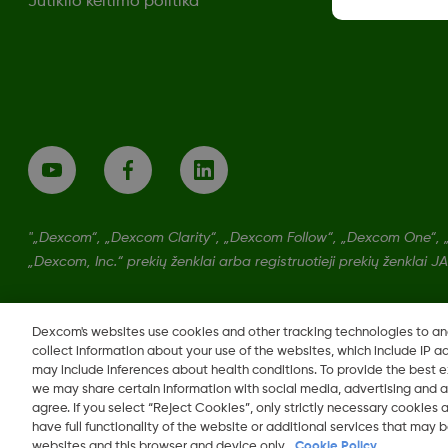
Jutiklio keitimo politika
"„Dexcom“, „Dexcom Clarity“, „Dexcom Follow“, „Dexcom One“, 
„Dexcom, Inc.“ prekių ženklai arba registruotieji prekių ženklai JAV 
Dexcom's websites use cookies and other tracking technologies to a
collect information about your use of the websites, which include IP a
may include inferences about health conditions. To provide the best
we may share certain information with social media, advertising and a
agree. If you select “Reject Cookies”, only strictly necessary cookies
Keisti regioną
have full functionality of the website or additional services that may
LT
websites and this browser and device only.
Cookie Policy