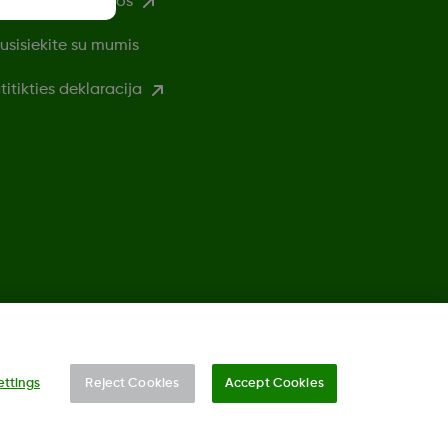
audojimo sąlygos
usisiekite su mumis
titikties deklaracija
©
2026 Dexcom, Inc. Visos teisės saugomos.
ettings
Reject Cookies
Accept Cookies