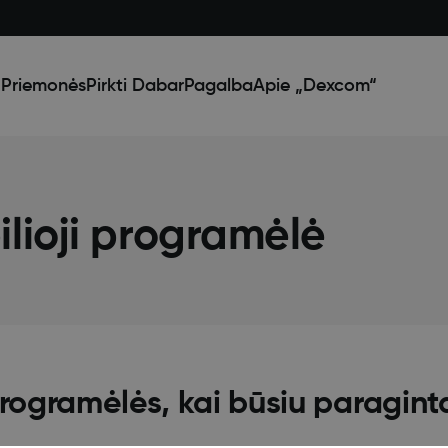
Priemonės
Pirkti Dabar
Pagalba
Apie „Dexcom“
ioji programėlė
programėlės, kai būsiu paraginta