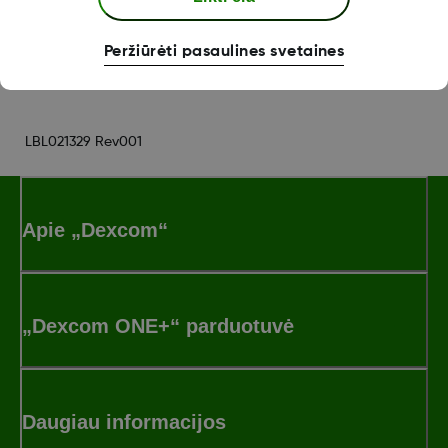
Was this article helpful?
Peržiūrėti pasaulines svetaines
LBL021329 Rev001
Apie „Dexcom“
„Dexcom ONE+“ parduotuvė
Daugiau informacijos