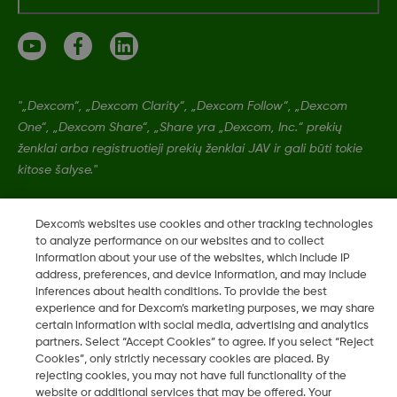
"„Dexcom“, „Dexcom Clarity“, „Dexcom Follow“, „Dexcom
One“, „Dexcom Share“, „Share yra „Dexcom, Inc.“ prekių
ženklai arba registruotieji prekių ženklai JAV ir gali būti tokie
kitose šalyse."
Dexcom's websites use cookies and other tracking technologies
LBL021329 Rev001
to analyze performance on our websites and to collect
information about your use of the websites, which include IP
address, preferences, and device information, and may include
©
2026 Dexcom, Inc. Visos teisės saugomos.
inferences about health conditions. To provide the best
experience and for Dexcom’s marketing purposes, we may share
certain information with social media, advertising and analytics
partners. Select “Accept Cookies” to agree. If you select “Reject
Keisti regioną
Cookies”, only strictly necessary cookies are placed. By
LT
rejecting cookies, you may not have full functionality of the
website or additional services that may be offered. Your