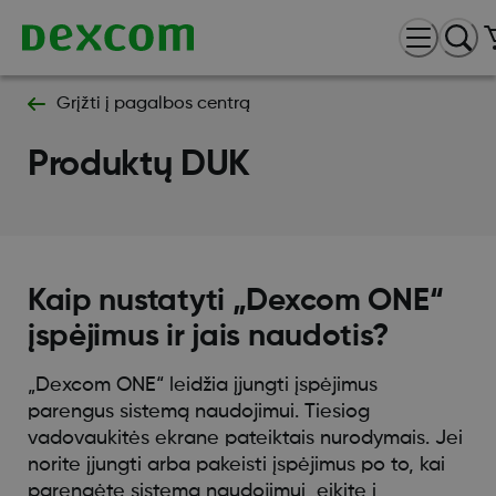
Grįžti į pagalbos centrą
Produktų DUK
Kaip nustatyti „Dexcom ONE“
įspėjimus ir jais naudotis?
„Dexcom ONE“ leidžia įjungti įspėjimus
parengus sistemą naudojimui. Tiesiog
vadovaukitės ekrane pateiktais nurodymais. Jei
norite įjungti arba pakeisti įspėjimus po to, kai
parengėte sistemą naudojimui, eikite į