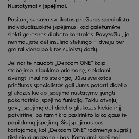
Nustatymai > Įspėjimai
.
Pasitarę su savo sveikatos priežiūros specialistu
individualizuokite įspėjimus, kad galėtumėte
siekti geresnės diabeto kontrolės. Pavyzdžiui, jei
nerimaujate dėl insulino stekingo – dviejų per
greitai viena po kitos suleistų dozių.
Jei norite naudoti „Dexcom ONE“ kaip
stebėjimo ir laukimo priemonę, siekdami
išvengti insulino stekingo, Jūsų sveikatos
priežiūros specialistas gali Jums patarti didelio
gliukozės kiekio įspėjimo nustatyme įjungti
pakartotinio įspėjimo funkciją. Tokiu atveju,
gavę įspėjimą dėl didelio gliukozės kiekio ir jį
patvirtinę, po tam tikro pasirinkto laiko gausite
papildomą įspėjimą. Šis įspėjimas bus
kartojamas, kol „Dexcom ONE“ rodmenys sugrįš į
tikslinio diapazono ribas. Kartojami įspėjimai