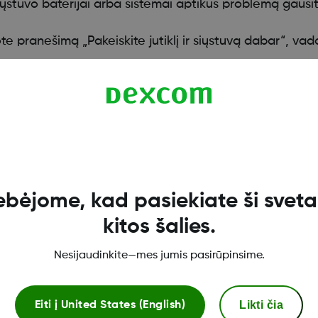
ųstuvo baterijai arba sistemai aptikus problemą gausi
te pranešimą „Pakeiskite jutiklį ir siųstuvą dabar“, vad
ebėjome, kad pasiekiate ši svetai
kitos šalies.
Nesijaudinkite—mes jumis pasirūpinsime.
Likti čia
Eiti į
United States (English)
„Dexcom ONE+“ parduotuvė