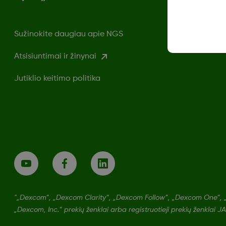
Sužinokite daugiau apie NGS
Atsisiuntimai ir žinynai
Jutiklio keitimo politika
"„Dexcom“, „Dexcom Clarity“, „Dexcom Follow“, „Dexcom One“, 
„Dexcom, Inc.“ prekių ženklai arba registruotieji prekių ženklai JAV 