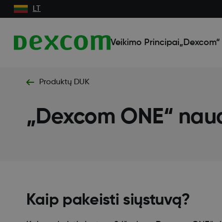
LT
Veikimo Principai
„Dexcom“ 
Produktų DUK
„Dexcom ONE“ naudo
Kaip pakeisti siųstuvą?