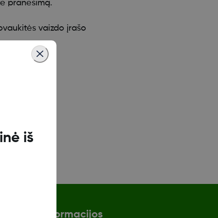
te pranešimą.
ovaukitės vaizdo įrašo
nė iš
Daugiau informacijos