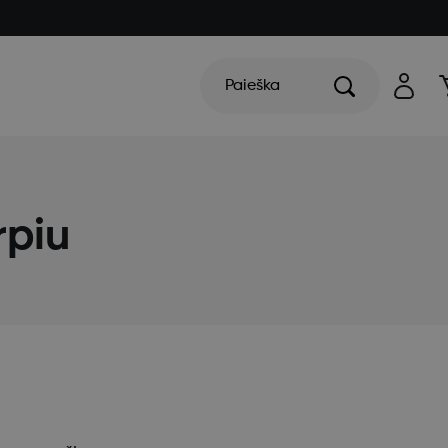
Paieška
rpiu