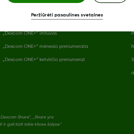
Peržiūrėti pasaulines svetaines
Dexcom ONE+ jutiklis
S
„Dexcom ONE+“ imtuvas
P
„Dexcom ONE+“ mėnesio prenumerata
N
„Dexcom ONE+“ ketvirčio prenumerat
S
a
„Dexcom Share“, „Share yra
ir gali būti tokie kitose šalyse."