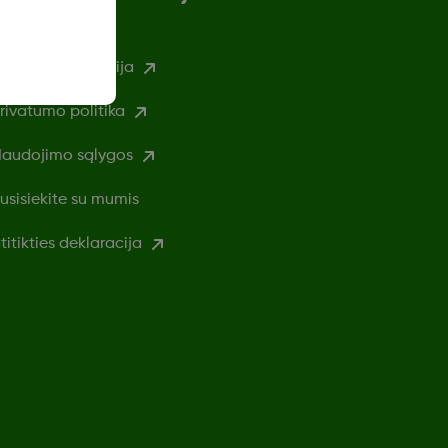
augos informacija
rivatumo politika
audojimo sąlygos
usisiekite su mumis
titikties deklaracija