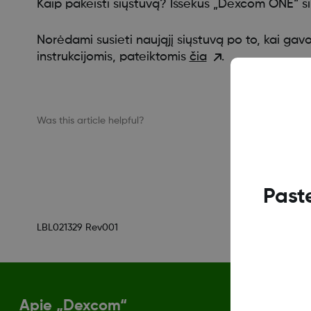
Kaip pakeisti siųstuvą? Išsekus „Dexcom ONE“ si
Norėdami susieti naująjį siųstuvą po to, kai gavo
instrukcijomis, pateiktomis
čia
.
Was this article helpful?
Past
LBL021329 Rev001
Apie „Dexcom“