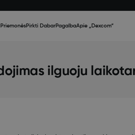
Priemonės
Pirkti Dabar
Pagalba
Apie „Dexcom“
jimas ilguoju laikota